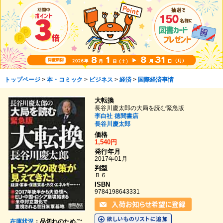
トップページ
>
本・コミック
>
ビジネス
>
経済
>
国際経済事情
大転換
長谷川慶太郎の大局を読む緊急版
李白社
徳間書店
長谷川慶太郎
価格
1,540円
発行年月
2017年01月
判型
Ｂ６
ISBN
9784198643331
在庫状況
：品切れのためご