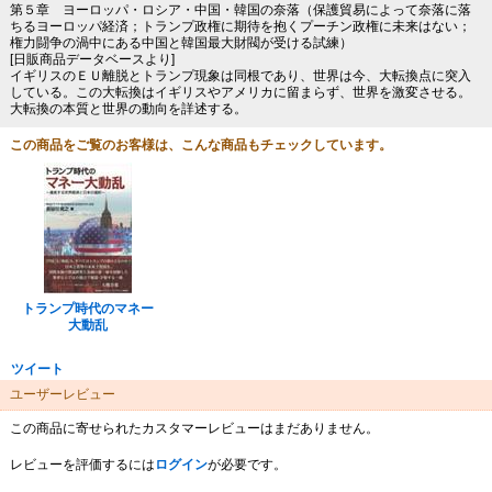
第５章 ヨーロッパ・ロシア・中国・韓国の奈落（保護貿易によって奈落に落
ちるヨーロッパ経済；トランプ政権に期待を抱くプーチン政権に未来はない；
権力闘争の渦中にある中国と韓国最大財閥が受ける試練）
[日販商品データベースより]
イギリスのＥＵ離脱とトランプ現象は同根であり、世界は今、大転換点に突入
している。この大転換はイギリスやアメリカに留まらず、世界を激変させる。
大転換の本質と世界の動向を詳述する。
この商品をご覧のお客様は、こんな商品もチェックしています。
トランプ時代のマネー
大動乱
ツイート
ユーザーレビュー
この商品に寄せられたカスタマーレビューはまだありません。
レビューを評価するには
ログイン
が必要です。