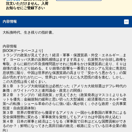
注文いただけません。入荷
お知らせにご登録下さい
内容情報
大転換時代、生き残りの指針書。
内容情報
[BOOKデータベースより]
トランプの政策が見えてきた！経済・軍事・保護貿易・外交・エネルギー…ま
ず、ヨーロッパ大衆の反難民感情はますます高まり、右派勢力が台頭し政権を
奪取。さらに銀行の不良債権問題がそれに拍車をかけ保護貿易に走り、ＥＵは
崩壊の道をたどり始める。ＥＵ崩壊の影響を一番受けるロシアも完全に青息吐
息状態に陥り、中国は世界的な保護貿易の高まりで「安かろう悪かろう」の製
品が売れずがたがたに―。世界はいやがうえにも大恐慌の道を進む。しかし、
この大恐慌は長く続くまい。
第１章 トランプ大統領誕生は必然だった（アメリカ大統領選はデフレ時代の
象徴；ホワイトハウスと連邦議会・政党との関係）
第２章 トランプの「経済政策」が見えてきた（政策発表はマスコミよりもネ
ットを優先；金融規制の緩和と思い切った大型減税；経済重視のエネルギー政
策への転換；シェール革命のさらに強い追い風が吹く；小さな政府・公共事業
投資・自由貿易体制）
第３章 世界の警察官から撤退するアメリカ（一国から多数国の軍事力による
安全保障態勢に変わる；軍事衝突を覚悟してもアメリカは中国を抑え込む）
第４章 日本の軍事と経済はこうなる（軍事面で日本はどんな国際貢献ができ
るのか？；鮮明になってきた黒田日銀の敗北；岐路に立っている日本企業の動
向）