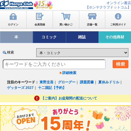
オンライン書店
【ホンヤクラブドットコム】
ログイン
会員登録
買い物かご
店舗一覧
ご利用ガイド
本
コミック
雑誌
その他商材
検索
詳細検索
注目のキーワード：
東野圭吾
｜
グローグー
｜
課題図書
｜
夏休みドリル
｜
ゲッターズ 2027
｜
十二国記【予約】
【ご案内】お盆期間の配送について