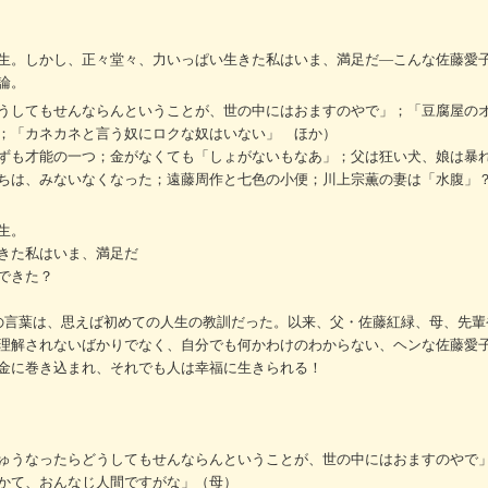
生。しかし、正々堂々、力いっぱい生きた私はいま、満足だ―こんな佐藤愛
論。
うしてもせんならんということが、世の中にはおますのやで」；「豆腐屋の
；「カネカネと言う奴にロクな奴はいない」 ほか）
ずも才能の一つ；金がなくても「しょがないもなあ」；父は狂い犬、娘は暴
ちは、みないなくなった；遠藤周作と七色の小便；川上宗薫の妻は「水腹」
生。
きた私はいま、満足だ
できた？
の言葉は、思えば初めての人生の教訓だった。以来、父・佐藤紅緑、母、先輩
理解されないばかりでなく、自分でも何かわけのわからない、ヘンな佐藤愛
金に巻き込まれ、それでも人は幸福に生きられる！
ゅうなったらどうしてもせんならんということが、世の中にはおますのやで
かて、おんなじ人間ですがな」（母）