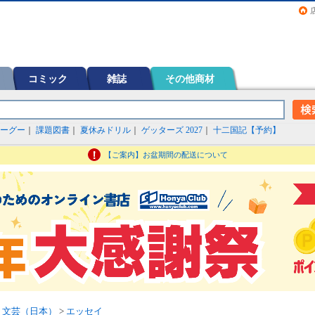
画（コミック）など在庫も充実
コミック
雑誌
その他商材
ーグー
｜
課題図書
｜
夏休みドリル
｜
ゲッターズ 2027
｜
十二国記【予約】
【ご案内】お盆期間の配送について
>
文芸（日本）
>
エッセイ