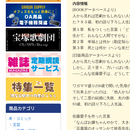
内容情報
[BOOKデータベースより]
人から見れば悲劇かもしれない人
た？９３歳、初の語り下ろし人生
第１章 私をつくった言葉（「ど
生かて、おんなじ人間ですがな」
第２章 幸福とは何か（勘定知ら
第３章 死とは何か（ヘンな友だ
[日販商品データベースより]
人から見たら悲劇かもしれない人
しかし、正々堂々、力いっぱい生
――こんな佐藤愛子は、どうして
ワガママ盛りの6歳で聞いた乳母
て出来上がったのは、「他人から
そして二度の結婚に失敗、夫の借
93歳、初の語り下ろし人生論。
佐藤愛子を作った言葉
本・コミック
「なんぼお嬢ちゃんやかて、大き
文芸
「豆腐屋のオッサンかて校長先生