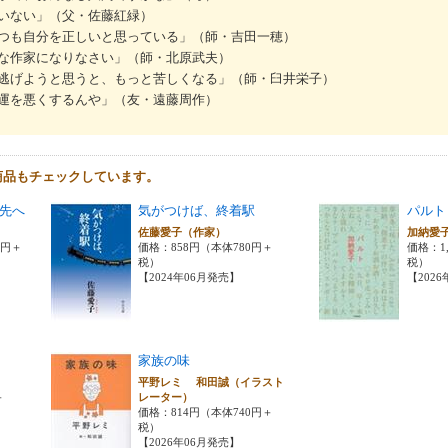
いない」（父・佐藤紅緑）
つも自分を正しいと思っている」（師・吉田一穂）
な作家になりなさい」（師・北原武夫）
逃げようと思うと、もっと苦しくなる」（師・臼井栄子）
運を悪くするんや」（友・遠藤周作）
商品もチェックしています。
先へ
気がつけば、終着駅
パルト
佐藤愛子（作家）
加納愛
0円＋
価格：858円（本体780円＋
価格：1,
税）
税）
【2024年06月発売】
【202
家族の味
平野レミ 和田誠（イラスト
＋
レーター）
価格：814円（本体740円＋
税）
【2026年06月発売】