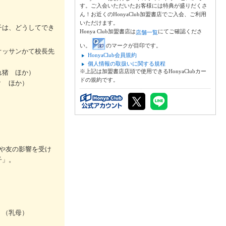
す。ご入会いただいたお客様には特典が盛りだくさ
ん！お近くのHonyaClub加盟書店でご入会、ご利用
いただけます。
子は、どうしてでき
Honya Club加盟書店は
にてご確認くださ
店舗一覧
い。
のマークが目印です。
オッサンかて校長先
HonyaClub会員規約
個人情報の取扱いに関する規程
※上記は加盟書店店頭で使用できるHonyaClubカー
れ猪 ほか）
ドの規約です。
？ ほか）
や友の影響を受け
子」。
」（乳母）