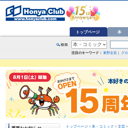
オンライン書店【ホンヤクラブ】はお好きな本屋での受け取りで送料無料！新刊予約・通販も。本（書籍）、雑誌、漫
トップページ
本
注目のキーワード：
東野圭吾
｜
グロ
トップページ
>
本・コミック
>
文芸