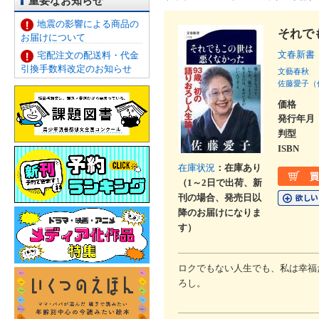
重要なお知らせ
地震の影響による商品の
それで
お届けについて
文春新書
宅配注文の配送料・代金
引換手数料改定のお知らせ
文藝春秋
佐藤愛子（
価格
発行年月
判型
ISBN
在庫状況
：在庫あり
（1～2日で出荷、新
刊の場合、発売日以
降のお届けになりま
す）
ロクでもない人生でも、私は幸福
ろし。