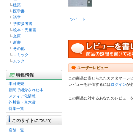
建築
医学書
語学
ツイート
学習参考書
絵本・児童書
文庫
新書
その他
コミック
ムック
ユーザーレビュー
特集情報
この商品に寄せられたカスタマーレ
本日発売
レビューを評価するには
ログイン
が
新聞で紹介された本
メディア化情報
この商品に対するあなたのレビュー
芥川賞・直木賞
特集一覧
このサイトについて
店舗一覧