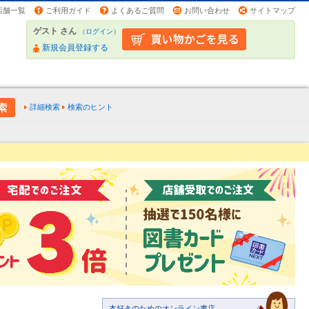
店舗一覧
ご利用ガイド
よくあるご質問
お問い合わせ
サイトマップ
ゲスト さん
（
ログイン
）
新規会員登録する
詳細検索
検索のヒント
本好きのためのオンライン書店