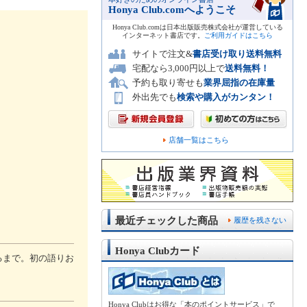
Honya Club.comへようこそ
Honya Club.comは日本出版販売株式会社が運営している
インターネット書店です。
ご利用ガイドはこちら
サイトで注文&
書店受け取り送料無料
宅配なら3,000円以上で
送料無料！
予約も取り寄せも
業界屈指の在庫量
外出先でも
検索や購入がカンタン！
店舗一覧はこちら
最近チェックした商品
履歴を残さない
Honya Clubカード
るまで。初の語りお
Honya Clubはお得な「本のポイントサービス」で