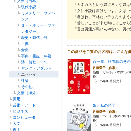
文芸（日本）
「カネカネという奴にろくな奴は
現代小説
「女に小説は書けないよ。女はい
ミステリー・サスペ
「君はね、平林たい子さんのよう
ンス
「苦しいことが来た時にそこから
ＳＦ・ホラー・ファ
「君は男運が悪いんやない。男の
ンタジー
歴史・時代小説
古典
全集
この商品をご覧のお客様は、こんな
事典・書誌・年鑑
百一歳。終着駅のその
詩・短歌・俳句
ヤング・アダルト
佐藤愛子（作家）
価格：1,320円（本体1,20
エッセイ
税）
評論
【2025年03月発売】
その他
文芸（海外）
実用
芸術・アート
娘と私の時間
ビジネス
佐藤愛子（作家）
価格：759円（本体690円
コンピュータ
税）
人文
【2026年02月発売】
理工