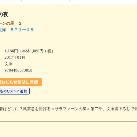
の夜
ーンの星 ２
文庫 ５７３ー０５
1,166円（本体1,060円＋税）
2017年01月
文庫
9784488573058
者はどこに？風雲急を告げる＜サラファーンの星＞第二部、文庫書下ろしで