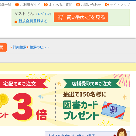
店舗一覧
ご利用ガイド
よくあるご質問
お問い合わせ
サイトマップ
ゲスト さん
（
ログイン
）
新規会員登録する
詳細検索
検索のヒント
本好きのためのオンライン書店