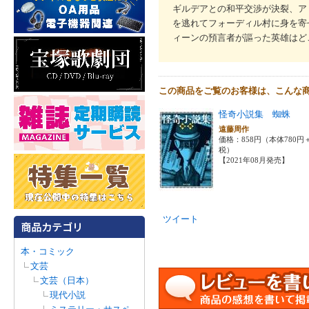
ギルデアとの和平交渉が決裂、ア
を逃れてフォーディル村に身を寄
ィーンの預言者が謳った英雄はど
この商品をご覧のお客様は、こんな
怪奇小説集 蜘蛛
遠藤周作
価格：858円（本体780円
税）
【2021年08月発売】
ツイート
本・コミック
文芸
文芸（日本）
現代小説