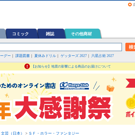
画（コミック）など在庫も充実
コミック
雑誌
その他商材
ーグー
｜
課題図書
｜
夏休みドリル
｜
ゲッターズ 2027
｜
六星占術 2027
【お知らせ】地震の影響による商品のお届けについて
>
文芸（日本）
>
ＳＦ・ホラー・ファンタジー