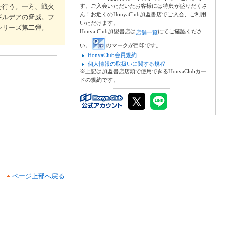
を行う。一方、戦火
す。ご入会いただいたお客様には特典が盛りだくさ
ん！お近くのHonyaClub加盟書店でご入会、ご利用
ギルデアの脅威。フ
いただけます。
シリーズ第二弾。
Honya Club加盟書店は
にてご確認くださ
店舗一覧
い。
のマークが目印です。
HonyaClub会員規約
個人情報の取扱いに関する規程
※上記は加盟書店店頭で使用できるHonyaClubカー
ドの規約です。
ページ上部へ戻る