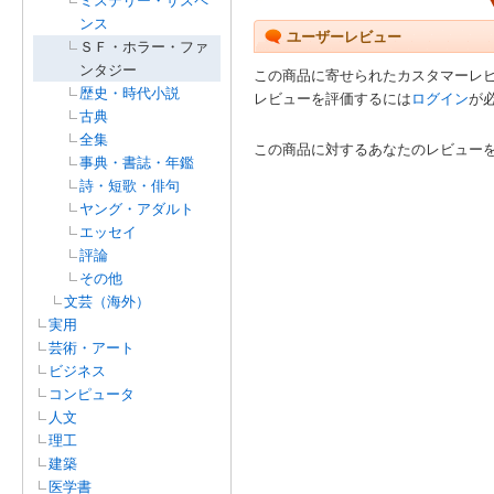
ミステリー・サスペ
ンス
ユーザーレビュー
ＳＦ・ホラー・ファ
ンタジー
この商品に寄せられたカスタマーレ
歴史・時代小説
レビューを評価するには
ログイン
が
古典
全集
この商品に対するあなたのレビュー
事典・書誌・年鑑
詩・短歌・俳句
ヤング・アダルト
エッセイ
評論
その他
文芸（海外）
実用
芸術・アート
ビジネス
コンピュータ
人文
理工
建築
医学書