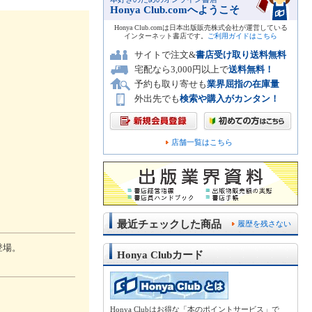
Honya Club.comへようこそ
Honya Club.comは日本出版販売株式会社が運営している
インターネット書店です。
ご利用ガイドはこちら
サイトで注文&
書店受け取り送料無料
宅配なら3,000円以上で
送料無料！
予約も取り寄せも
業界屈指の在庫量
外出先でも
検索や購入がカンタン！
店舗一覧はこちら
最近チェックした商品
履歴を残さない
登場。
Honya Clubカード
Honya Clubはお得な「本のポイントサービス」で