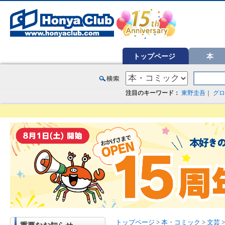
オンライン書店【ホンヤクラブ】はお好きな本屋での受け取りで送料無料！新刊予約・通販も。本（書籍）、雑誌、漫
トップページ
本
注目のキーワード：
東野圭吾
｜
グロ
トップページ
>
本・コミック
>
文芸