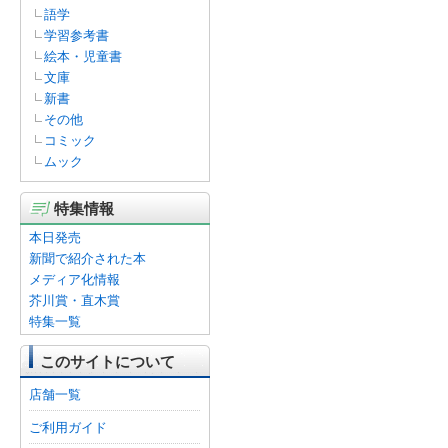
語学
学習参考書
絵本・児童書
文庫
新書
その他
コミック
ムック
特集情報
本日発売
新聞で紹介された本
メディア化情報
芥川賞・直木賞
特集一覧
このサイトについて
店舗一覧
ご利用ガイド