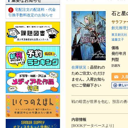
重要なお知らせ
宅配注文の配送料・代金
石と星
引換手数料改定のお知らせ
サラファ
創元推理
東京創元社
遠藤文子
価格
発行年月
判型
ISBN
在庫状況
：品切れの
ためご注文いただけ
ません。入荷お知ら
せにご登録下さい
戦の暗雲が世界を包む。預言の勇
内容情報
[BOOKデータベースより]