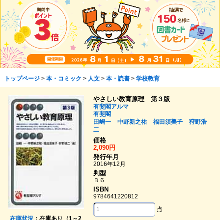
トップページ
>
本・コミック
>
人文
>
本・読書
>
学校教育
やさしい教育原理 第３版
有斐閣アルマ
有斐閣
田嶋一
中野新之祐
福田須美子
狩野浩
二
価格
2,090円
発行年月
2016年12月
判型
Ｂ６
ISBN
9784641220812
点
在庫状況
：在庫あり（1～2