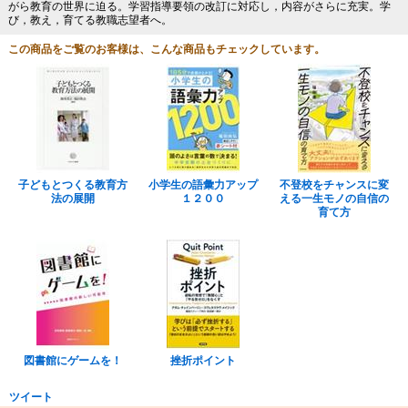
がら教育の世界に迫る。学習指導要領の改訂に対応し，内容がさらに充実。学
び，教え，育てる教職志望者へ。
この商品をご覧のお客様は、こんな商品もチェックしています。
子どもとつくる教育方
小学生の語彙力アップ
不登校をチャンスに変
法の展開
１２００
える一生モノの自信の
育て方
図書館にゲームを！
挫折ポイント
ツイート