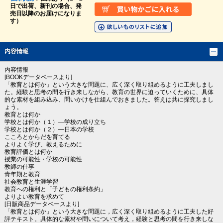
日で出荷、新刊の場合、発
売日以降のお届けになりま
す）
内容情報
内容情報
[BOOKデータベースより]
「教育とは何か」という大きな問題に、広く深く取り組めるように工夫しまし
た。経験と思考の間を行き来しながら、教育の世界に迫っていくために、具体
的な素材を組み込み、問いかけを仕組んでおきました。答えは共に探究しまし
ょう。
教育とは何か
学校とは何か（１）―学校の成り立ち
学校とは何か（２）―日本の学校
こころとからだを育てる
よりよく学び、教えるために
教育評価とは何か
授業の可能性・学校の可能性
教師の仕事
青年期と教育
社会教育と生涯学習
教育への権利と「子どもの権利条約」
よりよい教育を求めて
[日販商品データベースより]
「教育とは何か」という大きな問題に，広く深く取り組めるように工夫した好
評テキスト。具体的な素材や問いについて考え，経験と思考の間を行き来しな