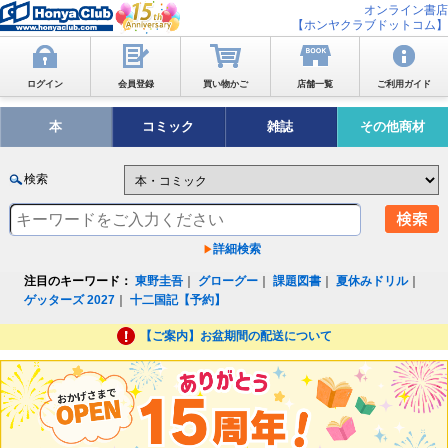
オンライン書店
【ホンヤクラブドットコム】
ログイン
会員登録
買い物かご
店舗一覧
ご利用ガイド
本
コミック
雑誌
その他商材
検索
詳細検索
注目のキーワード：
東野圭吾
｜
グローグー
｜
課題図書
｜
夏休みドリル
｜
ゲッターズ 2027
｜
十二国記【予約】
【ご案内】お盆期間の配送について