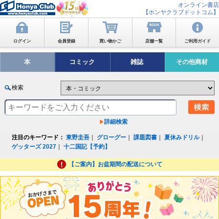
オンライン書店
【ホンヤクラブドットコム】
ログイン
会員登録
買い物かご
店舗一覧
ご利用ガイド
本
コミック
雑誌
その他商材
検索
詳細検索
注目のキーワード：
東野圭吾
｜
グローグー
｜
課題図書
｜
夏休みドリル
｜
ゲッターズ 2027
｜
十二国記【予約】
【ご案内】お盆期間の配送について