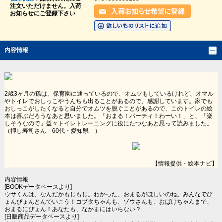
注文いただけません。入荷
お知らせにご登録下さい
内容情報
2歳3ヶ月の孫は、保育園に通っているので、オムツもしているけれど、オマル
やトイレでおしっこやうんちも出ることがあるので、感謝しています。家でも
おしっこがしたくなると自分でオムツを脱ぐことがあるので、このトイレの絵
本は喜ぶだろうなあと思いました。「おまる！パーティ！わーい！」と、「楽
しそうなので」益々トイレトレーニングに役にたつなあと思って読みました。
（押し寿司さん 60代・愛知県 ）
【情報提供・絵本ナビ】
内容情報
[BOOKデータベースより]
ウサくんは、なんだかもじもじ。わかった、おまるがほしいのね。みんなでぴ
ょんぴょんとんでいこう！コブタちゃんも、ゾウさんも、おばけちゃんまで、
おまるにぴょん！あなたも、なかまにはいらない？
[日販商品データベースより]