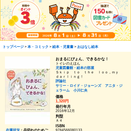
トップページ
>
本・コミック
>
絵本・児童書
>
おはなし絵本
おまるにぴょん、できるかな！
トイレのえほん
児童図書館・絵本の部屋
Ｓｋｉｐ ｔｏ ｔｈｅ ｌｏｏ，ｍｙ
ｄａｒｌｉｎｇ！
評論社
サリー・ロイド・ジョーンズ
アニタ・ジ
ェラーム
小川仁央
価格
1,320円
発行年月
2016年12月
判型
Ａ４
ISBN
在庫状況
：品切れのためご
9784566080133