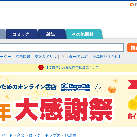
画（コミック）など在庫も充実
コミック
雑誌
その他商材
ーグー
｜
課題図書
｜
夏休みドリル
｜
ゲッターズ 2027
｜
十二国記【予約】
【ご案内】お盆期間の配送について
・アート
>
音楽
>
ロック・ポップス・歌謡曲