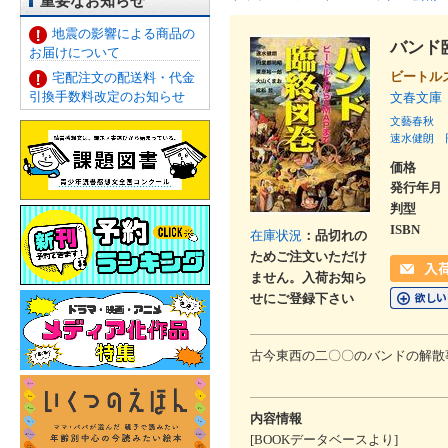
重要なお知らせ
地震の影響による商品の
バンド
お届けについて
ビートル
宅配注文の配送料・代金
引換手数料改定のお知らせ
文春文庫
文藝春秋
速水健朗
価格
発行年月
判型
ISBN
在庫状況
：品切れの
ためご注文いただけ
ません。入荷お知ら
せにご登録下さい
古今東西の二〇〇のバンドの解散
内容情報
[BOOKデータベースより]