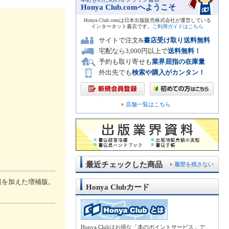
Honya Club.comへようこそ
Honya Club.comは日本出版販売株式会社が運営している
インターネット書店です。
ご利用ガイドはこちら
サイトで注文&
書店受け取り送料無料
宅配なら3,000円以上で
送料無料！
予約も取り寄せも
業界屈指の在庫量
外出先でも
検索や購入がカンタン！
店舗一覧はこちら
最近チェックした商品
履歴を残さない
報を加えた増補版。
Honya Clubカード
Honya Clubはお得な「本のポイントサービス」で