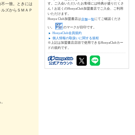
の不一致。ときには
す。ご入会いただいたお客様には特典が盛りだくさ
ん！お近くのHonyaClub加盟書店でご入会、ご利用
トルズからＳＭＡＰ
いただけます。
Honya Club加盟書店は
にてご確認くださ
店舗一覧
い。
のマークが目印です。
HonyaClub会員規約
個人情報の取扱いに関する規程
※上記は加盟書店店頭で使用できるHonyaClubカー
ドの規約です。
も。
！