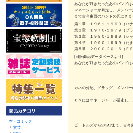
あなたが好きだったあのバンドは
マネージャーが暴走し、メンバー
まで古今東西のバンドの死にざま
第１章 １９６１‐１９６９（ハ
第２章 １９７０‐１９７９（ブ
第３章 １９８０‐１９８９（シ
第４章 １９９０‐１９９９（た
第５章 ２０００‐２０１６（Ｅ
[日販商品データベースより]
あなたが好きだったあのバンドは
カネの分配、ドラッグ、メンバー
ときにはマネージャーが暴走し、
本・コミック
ビートルズからSMAPまで、古今
文芸