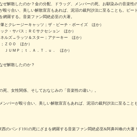
なぜ解散したのか？金の分配、ドラッグ、メンバーの死、お馴染みの音楽性
が殴り合い、美しい解散宣言もあれば、泥沼の裁判沙汰に至ることも。ビー
を網羅する。音楽ファン悶絶必至の大著。
ナ肇とクレージーキャッツ；ザ・ビーチ・ボーイズ ほか）
ラック・サバス；ＲＣサクセション ほか）
ャネルズ→ラッツ＆スター；アナーキー ほか）
ま；ＺＯＯ ほか）
Ｅ ＪＵＭＰ；ｔ．Ａ．Ｔ．ｕ． ほか）
なぜ解散したのか？
の死、女性関係、そしておなじみの「音楽性の違い」。
メンバーが殴り合い、美しい解散宣言もあれば、泥沼の裁判沙汰に至ること
東西のバンド191の死にざまを網羅する音楽ファン悶絶必至&阿鼻叫喚の大著