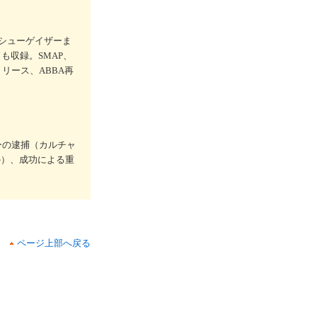
にシューゲイザーま
も収録。SMAP、
グルリリース、ABBA再
ーの逮捕（カルチャ
か）、成功による重
ページ上部へ戻る