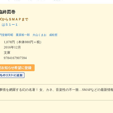
臨終図巻
ズからＳＭＡＰまで
 は５１ー１
円堂都司昭
栗原裕一郎
大山くまお
成松哲
1,078円（本体980円＋税）
2016年12月
文庫
9784167907594
事情を網羅する幻の名著！ 女、カネ、音楽性の不一致…SMAPなどの最新情