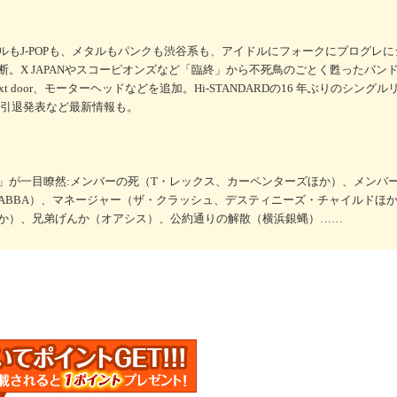
ルもJ-POPも、メタルもパンクも渋谷系も、アイドルにフォークにプログレ
。X JAPANやスコーピオンズなど「臨終」から不死鳥のごとく甦ったバンド
rl next door、モーターヘッドなどを追加。Hi-STANDARDの16 年ぶりのシン
界引退発表など最新情報も。
」が一目瞭然:メンバーの死（T・レックス、カーペンターズほか）、メンバ
ABBA）、マネージャー（ザ・クラッシュ、デスティニーズ・チャイルドほ
か）、兄弟げんか（オアシス）、公約通りの解散（横浜銀蝿）……