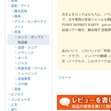
実用
芸術・アート
舞台芸術
古きよきロックはもちろん、ソウ
映画
で、古今東西の音楽ジャンルを横断
アニメ・エンターテイ
FUNKY MONKEY BABYS、gi
メント
結成ツアー敢行、嗣永桃子 芸能
音楽
ロック・ポップス・
歌謡曲
楽譜・スコア
あのバンド、このバンドの「死因
クラシック
ー・クラブ）、メンバーの離婚（
オペラ
圧（イーグルス、ニルヴァーナほ
ジャズ
民族音楽・ワールド
ミュージック
ツイート
音楽教育
その他
美術
ビジネス
コンピュータ
人文
理工