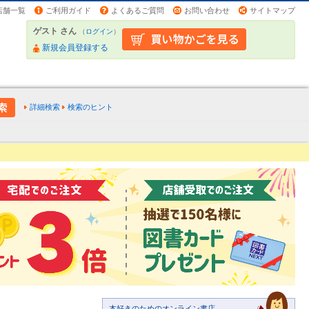
店舗一覧
ご利用ガイド
よくあるご質問
お問い合わせ
サイトマップ
ゲスト さん
（
ログイン
）
新規会員登録する
詳細検索
検索のヒント
本好きのためのオンライン書店