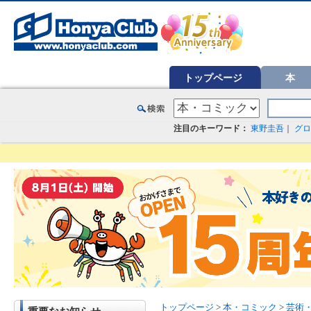
オンライン書店【ホンヤクラブ】はお好きな本屋での受け取りで送料無料！新刊予約・通販も。本（書籍）、雑誌、漫
トップページ
本
注目のキーワード：
東野圭吾
｜
グロ
トップページ
>
本・コミック
>
芸術