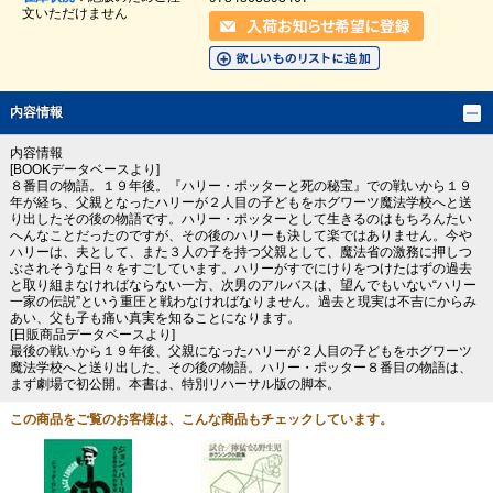
文いただけません
内容情報
内容情報
[BOOKデータベースより]
８番目の物語。１９年後。『ハリー・ポッターと死の秘宝』での戦いから１９
年が経ち、父親となったハリーが２人目の子どもをホグワーツ魔法学校へと送
り出したその後の物語です。ハリー・ポッターとして生きるのはもちろんたい
へんなことだったのですが、その後のハリーも決して楽ではありません。今や
ハリーは、夫として、また３人の子を持つ父親として、魔法省の激務に押しつ
ぶされそうな日々をすごしています。ハリーがすでにけりをつけたはずの過去
と取り組まなければならない一方、次男のアルバスは、望んでもいない“ハリー
一家の伝説”という重圧と戦わなければなりません。過去と現実は不吉にからみ
あい、父も子も痛い真実を知ることになります。
[日販商品データベースより]
最後の戦いから１９年後、父親になったハリーが２人目の子どもをホグワーツ
魔法学校へと送り出した、その後の物語。ハリー・ポッター８番目の物語は、
まず劇場で初公開。本書は、特別リハーサル版の脚本。
この商品をご覧のお客様は、こんな商品もチェックしています。