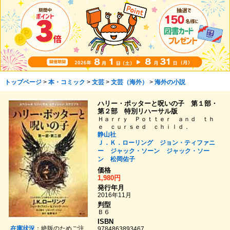
トップページ
>
本・コミック
>
文芸
>
文芸（海外）
>
海外の小説
ハリー・ポッターと呪いの子 第１部・
第２部 特別リハーサル版
Ｈａｒｒｙ Ｐｏｔｔｅｒ ａｎｄ ｔｈ
ｅ ｃｕｒｓｅｄ ｃｈｉｌｄ．
静山社
Ｊ．Ｋ．ローリング
ジョン・ティファニ
ー
ジャック・ソーン
ジャック・ソー
ン
松岡佑子
価格
1,980円
発行年月
2016年11月
判型
Ｂ６
ISBN
在庫状況
：絶版のためご注
9784863893467