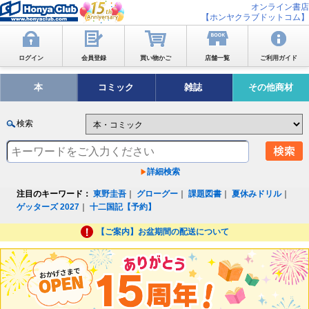
オンライン書店
【ホンヤクラブドットコム】
ログイン
会員登録
買い物かご
店舗一覧
ご利用ガイド
本
コミック
雑誌
その他商材
検索
詳細検索
注目のキーワード：
東野圭吾
｜
グローグー
｜
課題図書
｜
夏休みドリル
｜
ゲッターズ 2027
｜
十二国記【予約】
【ご案内】お盆期間の配送について