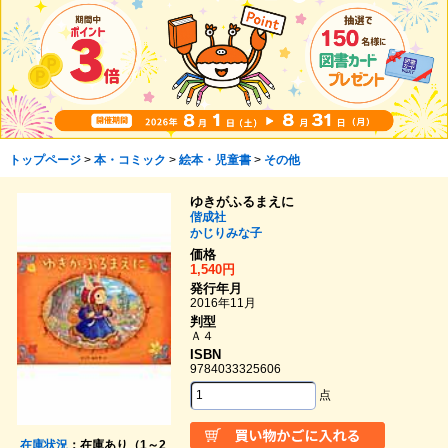
トップページ
>
本・コミック
>
絵本・児童書
>
その他
ゆきがふるまえに
偕成社
かじりみな子
価格
1,540円
発行年月
2016年11月
判型
Ａ４
ISBN
9784033325606
点
在庫状況
：在庫あり（1～2