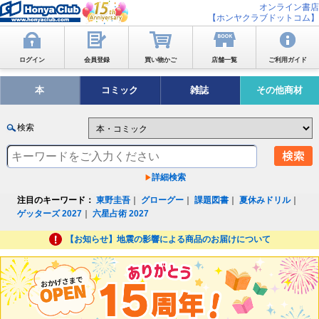
オンライン書店
【ホンヤクラブドットコム】
ログイン
会員登録
買い物かご
店舗一覧
ご利用ガイド
本
コミック
雑誌
その他商材
検索
詳細検索
注目のキーワード：
東野圭吾
｜
グローグー
｜
課題図書
｜
夏休みドリル
｜
ゲッターズ 2027
｜
六星占術 2027
【お知らせ】地震の影響による商品のお届けについて