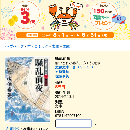
トップページ
>
本・コミック
>
文庫
>
文庫
騒乱前夜
酔いどれ小籐次（六）決定版
文春文庫 さ６３ー５６
文藝春秋
佐伯泰英
価格
825円
発行年月
2016年10月
判型
文庫
ISBN
9784167907105
点
在庫状況
：在庫あり（1～2