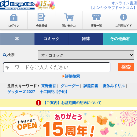
オンライン書店
【ホンヤクラブドットコム】
ログイン
会員登録
買い物かご
店舗一覧
ご利用ガイド
本
コミック
雑誌
その他商材
検索
詳細検索
注目のキーワード：
東野圭吾
｜
グローグー
｜
課題図書
｜
夏休みドリル
｜
ゲッターズ 2027
｜
十二国記【予約】
【ご案内】お盆期間の配送について