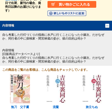
日で出荷、新刊の場合、発
売日以降のお届けになりま
す）
内容情報
自ら考案した行灯づくりの指南に水戸に行くことになった小籐次。だがなぜ
か、同行者の中に探検家・間宮林蔵の姿が。彼の目的は何か？
内容情報
[日販商品データベースより]
自ら考案した行灯づくりの指南に水戸に行くことになった小籐次。だがなぜ
か、同行者の中に探検家・間宮林蔵の姿が。彼の目的は何か？
この商品をご覧のお客様は、こんな商品もチェックしています。
無刀 父子鷹
流鶯
旅立ちぬ