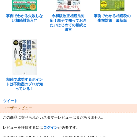
事例でわかる失敗しな
令和版改正相続法対
事例でわかる相続税の
い相続対策入門
応！親子で知っておき
生前対策 最新版
たいはじめての相続と
遺言
相続で成功するポイン
トは不動産のプロが知
っている！
ツイート
ユーザーレビュー
この商品に寄せられたカスタマーレビューはまだありません。
レビューを評価するには
ログイン
が必要です。