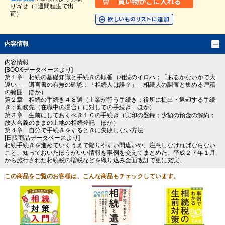
り寄せ（1週間程度で出
荷）
内容情報
内容情報
[BOOKデータベースより]
第１章 相続の基礎知識と手続きの順番（相続のイロハ；「あるかないかで大
違い」―遺言書の有無の確認；「相続人は誰？」―相続人の調査と集める戸籍
の範囲 ほか）
第２章 相続の手続き４８選（士業が行う手続き；役所に提出・返却する手続
き；勤務先（在職中の場合）に対しての手続き ほか）
第３章 生前にしておくべき１０の手続き（実印の登録；少額の預金の解約；
故人名義のままの土地の相続登記 ほか）
第４章 自分で手続きをするときに失敗しない方法
[日販商品データベースより]
相続手続きを進めていくうえで陥りやすい間違いや、注意しなければならない
こと、知っておいたほうがいい情報を事例を交えてまとめた。平成２７年１月
から施行された相続税の増税などを織り込み全面改訂で更に充実。
この商品をご覧のお客様は、こんな商品もチェックしています。