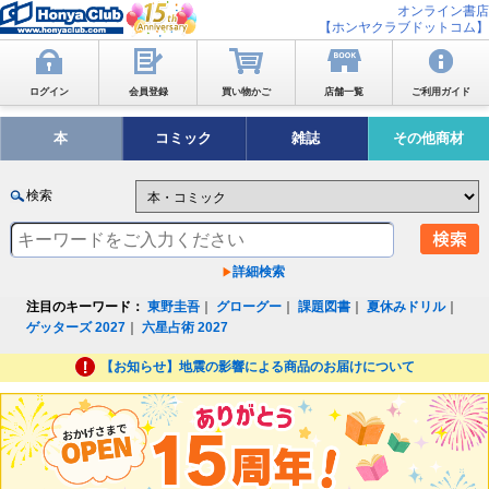
オンライン書店
【ホンヤクラブドットコム】
ログイン
会員登録
買い物かご
店舗一覧
ご利用ガイド
本
コミック
雑誌
その他商材
検索
詳細検索
注目のキーワード：
東野圭吾
｜
グローグー
｜
課題図書
｜
夏休みドリル
｜
ゲッターズ 2027
｜
六星占術 2027
【お知らせ】地震の影響による商品のお届けについて