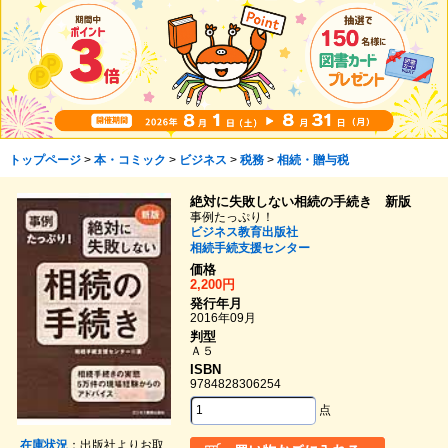
トップページ
>
本・コミック
>
ビジネス
>
税務
>
相続・贈与税
絶対に失敗しない相続の手続き 新版
事例たっぷり！
ビジネス教育出版社
相続手続支援センター
価格
2,200円
発行年月
2016年09月
判型
Ａ５
ISBN
9784828306254
点
在庫状況
：出版社よりお取