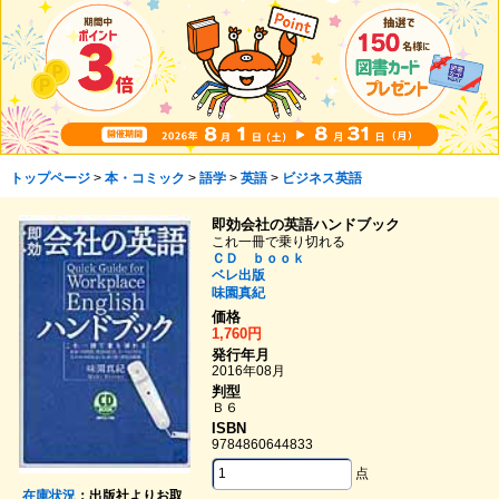
トップページ
>
本・コミック
>
語学
>
英語
>
ビジネス英語
即効会社の英語ハンドブック
これ一冊で乗り切れる
ＣＤ ｂｏｏｋ
ベレ出版
味園真紀
価格
1,760円
発行年月
2016年08月
判型
Ｂ６
ISBN
9784860644833
点
在庫状況
：出版社よりお取