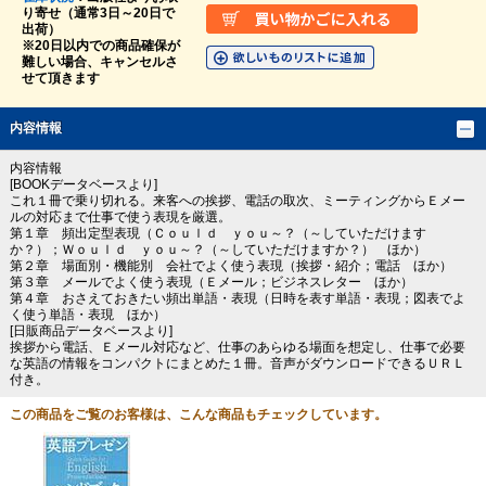
り寄せ（通常3日～20日で
出荷）
※20日以内での商品確保が
難しい場合、キャンセルさ
せて頂きます
内容情報
内容情報
[BOOKデータベースより]
これ１冊で乗り切れる。来客への挨拶、電話の取次、ミーティングからＥメー
ルの対応まで仕事で使う表現を厳選。
第１章 頻出定型表現（Ｃｏｕｌｄ ｙｏｕ～？（～していただけます
か？）；Ｗｏｕｌｄ ｙｏｕ～？（～していただけますか？） ほか）
第２章 場面別・機能別 会社でよく使う表現（挨拶・紹介；電話 ほか）
第３章 メールでよく使う表現（Ｅメール；ビジネスレター ほか）
第４章 おさえておきたい頻出単語・表現（日時を表す単語・表現；図表でよ
く使う単語・表現 ほか）
[日販商品データベースより]
挨拶から電話、Ｅメール対応など、仕事のあらゆる場面を想定し、仕事で必要
な英語の情報をコンパクトにまとめた１冊。音声がダウンロードできるＵＲＬ
付き。
この商品をご覧のお客様は、こんな商品もチェックしています。