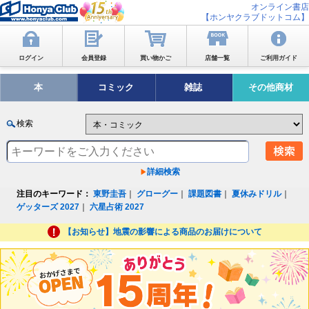
オンライン書店
【ホンヤクラブドットコム】
ログイン
会員登録
買い物かご
店舗一覧
ご利用ガイド
本
コミック
雑誌
その他商材
検索
詳細検索
注目のキーワード：
東野圭吾
｜
グローグー
｜
課題図書
｜
夏休みドリル
｜
ゲッターズ 2027
｜
六星占術 2027
【お知らせ】地震の影響による商品のお届けについて