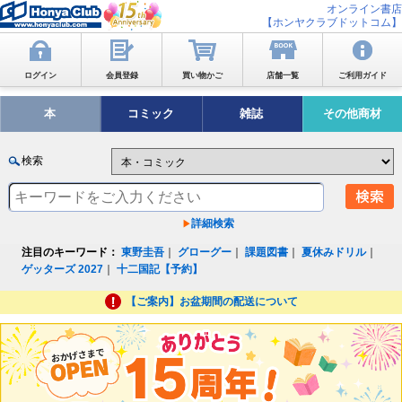
オンライン書店
【ホンヤクラブドットコム】
ログイン
会員登録
買い物かご
店舗一覧
ご利用ガイド
本
コミック
雑誌
その他商材
検索
詳細検索
注目のキーワード：
東野圭吾
｜
グローグー
｜
課題図書
｜
夏休みドリル
｜
ゲッターズ 2027
｜
十二国記【予約】
【ご案内】お盆期間の配送について