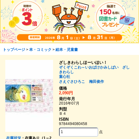
トップページ
>
本・コミック
>
絵本・児童書
ざしきわらしほーいほい！
ぞくぞくこわ～いおばけかみしばい ざし
きわらし
童心社
さえぐさひろこ
梅田俊作
価格
2,090円
発行年月
2016年07月
判型
Ｂ４
ISBN
9784494080458
点
在庫状況
：在庫あり（1～2