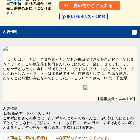
日で出荷、新刊の場合、発
売日以降のお届けになりま
す）
内容情報
「ほーいほい」という言葉を聞くと、なぜか梅田俊作さんを思い起こしてしま
うのですが、この紙芝居も梅田さんならではの絵で、楽しませてくれます。
なぜか子どもたちに紛れて登場したり、いたずらしたり、力持ちだったり、ざ
しきわらしのキャラクターは印象的ですが、存在感としては不思議な薄さ。
だからこど可愛い存在なのでしょうね。（ヒラＰ２１さん 60代・千葉県 ）
【情報提供・絵本ナビ】
内容情報
[日販商品データベースより]
こすずばあさんの家には、赤いずきんにちゃんちゃんこ、赤い顔したはだしの
子ども“ざしきわらし”がすんでいる。ある日、こわい男がこすずばあさんの家に
とまると…。年少児から楽しめる、本格おばけ紙芝居。
この商品をご覧のお客様は、こんな商品もチェックしています。