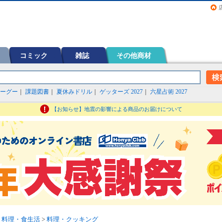
画（コミック）など在庫も充実
コミック
雑誌
その他商材
ーグー
｜
課題図書
｜
夏休みドリル
｜
ゲッターズ 2027
｜
六星占術 2027
【お知らせ】地震の影響による商品のお届けについて
>
料理・食生活
>
料理・クッキング