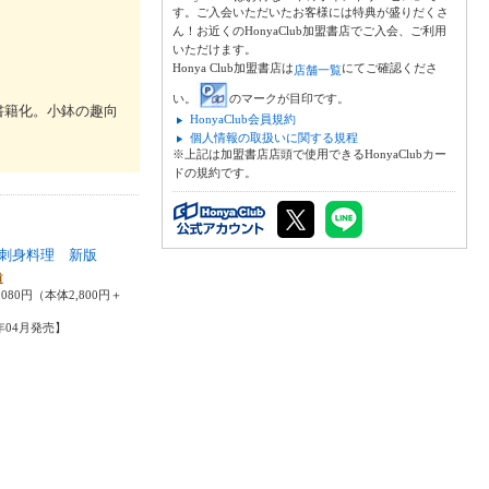
す。ご入会いただいたお客様には特典が盛りだくさ
ん！お近くのHonyaClub加盟書店でご入会、ご利用
いただけます。
Honya Club加盟書店は
にてご確認くださ
店舗一覧
い。
のマークが目印です。
書籍化。小鉢の趣向
HonyaClub会員規約
個人情報の取扱いに関する規程
※上記は加盟書店店頭で使用できるHonyaClubカー
ドの規約です。
刺身料理 新版
道
080円（本体2,800円＋
2年04月発売】