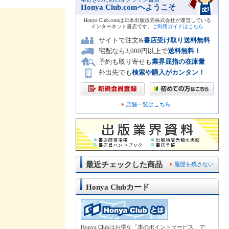
Honya Club.comへようこそ
Honya Club.comは日本出版販売株式会社が運営している
インターネット書店です。
ご利用ガイドはこちら
サイトで注文&
書店受け取り送料無料
宅配なら3,000円以上で
送料無料！
予約も取り寄せも
業界屈指の在庫量
外出先でも
検索や購入がカンタン！
店舗一覧はこちら
最近チェックした商品
履歴を残さない
Honya Clubカード
Honya Clubはお得な「本のポイントサービス」で