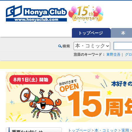
オンライン書店【ホンヤクラブ】はお好きな本屋での受け取りで送料無料！新刊予約・通販も。本（書籍）、雑誌、漫
トップページ
本
注目のキーワード：
東野圭吾
｜
グロ
トップページ
>
本・コミック
>
実用