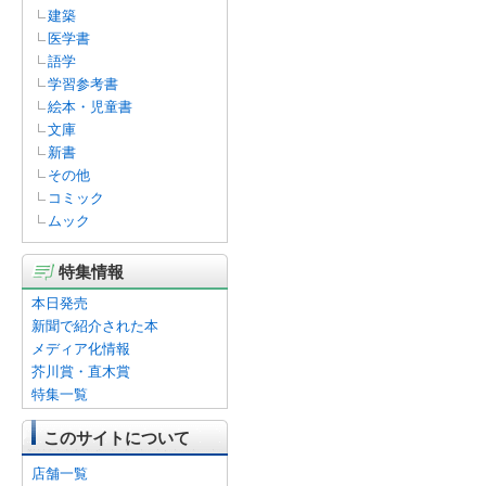
建築
医学書
語学
学習参考書
絵本・児童書
文庫
新書
その他
コミック
ムック
特集情報
本日発売
新聞で紹介された本
メディア化情報
芥川賞・直木賞
特集一覧
このサイトについて
店舗一覧