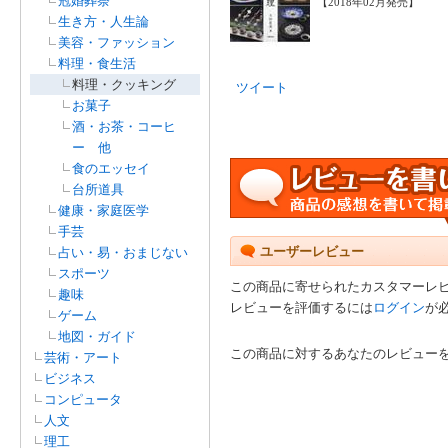
冠婚葬祭
【2018年02月発売】
生き方・人生論
美容・ファッション
料理・食生活
料理・クッキング
ツイート
お菓子
酒・お茶・コーヒ
ー 他
食のエッセイ
台所道具
健康・家庭医学
手芸
ユーザーレビュー
占い・易・おまじない
スポーツ
この商品に寄せられたカスタマーレ
趣味
レビューを評価するには
ログイン
が
ゲーム
地図・ガイド
この商品に対するあなたのレビュー
芸術・アート
ビジネス
コンピュータ
人文
理工