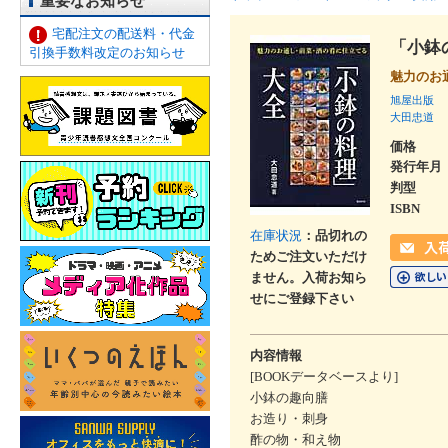
重要なお知らせ
宅配注文の配送料・代金
「小鉢
引換手数料改定のお知らせ
魅力のお
旭屋出版
大田忠道
価格
発行年月
判型
ISBN
在庫状況
：品切れの
ためご注文いただけ
ません。入荷お知ら
せにご登録下さい
内容情報
[BOOKデータベースより]
小鉢の趣向膳
お造り・刺身
酢の物・和え物