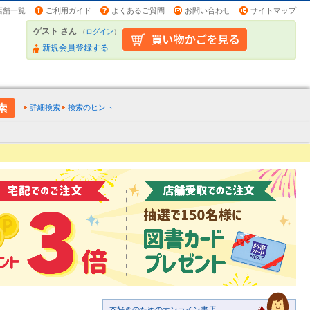
店舗一覧
ご利用ガイド
よくあるご質問
お問い合わせ
サイトマップ
ゲスト さん
（
ログイン
）
新規会員登録する
詳細検索
検索のヒント
本好きのためのオンライン書店