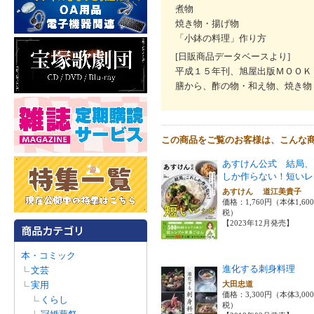
煮物
焼き物・揚げ物
「小鉢の料理」作り方
[日販商品データベースより]
平成１５年刊、旭屋出版ＭＯＯＫ
膳から、酢の物・和え物、焼き物
この商品をご覧のお客様は、こんな
あすけん公式 結局、
しか作らない！短いレ
あすけん 道江美貴子
価格：1,760円（本体1,60
税）
【2023年12月発売】
本・コミック
進化する刺身料理
文芸
実用
大田忠道
価格：3,300円（本体3,00
くらし
税）