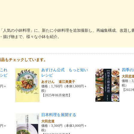
「人気の小鉢料理」に、新たに小鉢料理を追加撮影し、再編集構成、改題し
・揚げ物まで、様々な小鉢を紹介。
商品もチェックしています。
これ
あすけん公式 もっと短い
四季の
シピ
レシピ
大田忠
価格：3,
あすけん 道江美貴子
税）
0円＋
価格：1,760円（本体1,600円＋
【202
税）
【2025年06月発売】
日本料理を展開する
大田忠道
0円＋
価格：3,300円（本体3,000円＋
税）