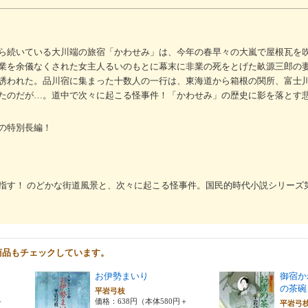
ら続いている大川端の旅宿「かわせみ」は、今年の春早々の大嵐で屋根瓦を
業を余儀なくされた女主人るいのもとに幕末に非業の死をとげた畝源三郎の
誘われた。品川宿に集まった十数人の一行は、東海道から箱根の関所、富士
たのだが…。道中で次々に起こる怪事件！「かわせみ」の歴史に影を落とす
の特別長編！
指す！ のどかな街道風景と、次々に起こる怪事件。国民的時代小説シリーズ
商品もチェックしています。
お伊勢まいり
御宿か
の茶碗
平岩弓枝
＋
価格：638円（本体580円＋
平岩弓