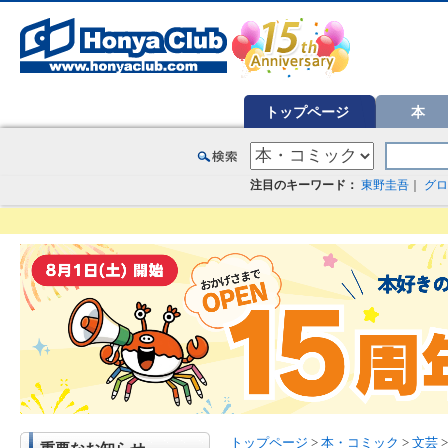
オンライン書店【ホンヤクラブ】はお好きな本屋での受け取りで送料無料！新刊予約・通販も。本（書籍）、雑誌、漫
トップページ
本
注目のキーワード：
東野圭吾
｜
グロ
トップページ
>
本・コミック
>
文芸