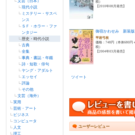
文芸（日本）
税）
【2010年08月発売】
現代小説
ミステリー・サスペ
ンス
ＳＦ・ホラー・ファ
御宿かわせみ 新装版
ンタジー
平岩弓枝
歴史・時代小説
価格：748円（本体680円
古典
税）
全集
【2004年03月発売】
事典・書誌・年鑑
詩・短歌・俳句
ヤング・アダルト
エッセイ
ツイート
評論
その他
文芸（海外）
実用
芸術・アート
ビジネス
コンピュータ
ユーザーレビュー
人文
理工