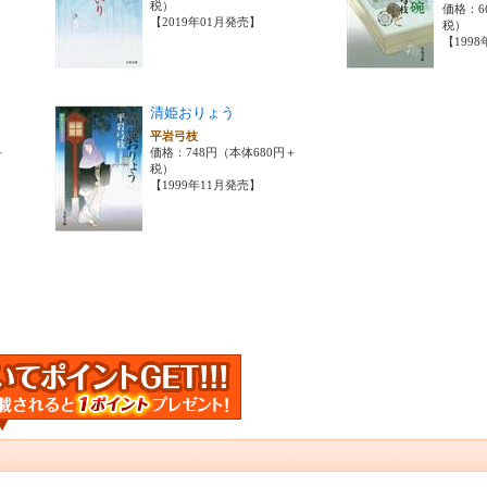
税）
価格：6
【2019年01月発売】
税）
【199
清姫おりょう
平岩弓枝
＋
価格：748円（本体680円＋
税）
【1999年11月発売】