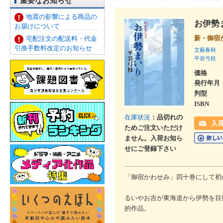
重要なお知らせ
地震の影響による商品の
お伊勢
お届けについて
新・御宿
宅配注文の配送料・代金
引換手数料改定のお知らせ
文藝春秋
平岩弓枝
価格
発行年月
判型
ISBN
在庫状況
：品切れの
ためご注文いただけ
ません。入荷お知ら
せにご登録下さい
「御宿かわせみ」四十巻にして初
るいやお吉が東海道から伊勢を目
的作品。