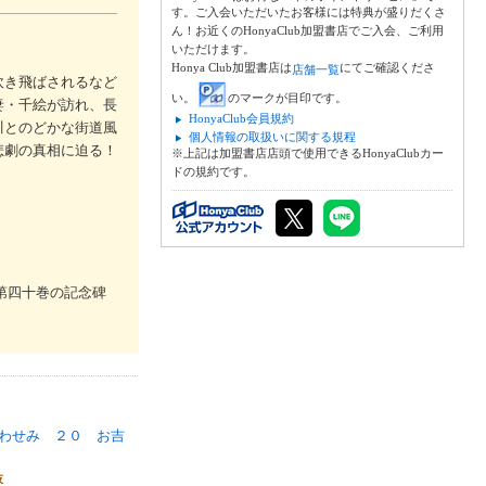
す。ご入会いただいたお客様には特典が盛りだくさ
ん！お近くのHonyaClub加盟書店でご入会、ご利用
いただけます。
Honya Club加盟書店は
にてご確認くださ
店舗一覧
吹き飛ばされるなど
い。
のマークが目印です。
妻・千絵が訪れ、長
HonyaClub会員規約
川とのどかな街道風
個人情報の取扱いに関する規程
悲劇の真相に迫る！
※上記は加盟書店店頭で使用できるHonyaClubカー
ドの規約です。
第四十巻の記念碑
わせみ ２０ お吉
枝