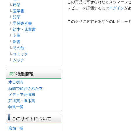
この商品に寄せられたカスタマーレ
建築
レビューを評価するには
ログイン
が
医学書
語学
この商品に対するあなたのレビュー
学習参考書
絵本・児童書
文庫
新書
その他
コミック
ムック
特集情報
本日発売
新聞で紹介された本
メディア化情報
芥川賞・直木賞
特集一覧
このサイトについて
店舗一覧