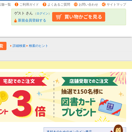
店舗一覧
ご利用ガイド
よくあるご質問
お問い合わせ
サイトマップ
ゲスト さん
（
ログイン
）
新規会員登録する
詳細検索
検索のヒント
本好きのためのオンライン書店