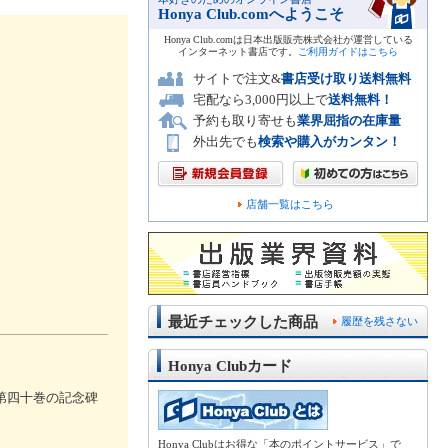
Honya Club.comへようこそ
Honya Club.comは日本出版販売株式会社が運営している
インターネット書店です。
ご利用ガイドはこちら
サイトで注文&
書店受け取り送料無料
宅配なら3,000円以上で
送料無料！
予約も取り寄せも
業界屈指の在庫量
外出先でも
検索や購入がカンタン！
店舗一覧はこちら
最近チェックした商品
履歴を残さない
Honya Clubカード
第四十巻の記念碑
Honya Clubはお得な「本のポイントサービス」で