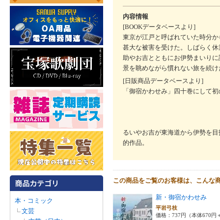
内容情報
[BOOKデータベースより]
東京が江戸と呼ばれていた時分か
甚大な被害を受けた。しばらく休
助やお吉とともにお伊勢まいりに
景を眺めながら慣れない旅を続け
[日販商品データベースより]
「御宿かわせみ」四十巻にして初
るいやお吉が東海道から伊勢を目
的作品。
この商品をご覧のお客様は、こんな
新・御宿かわせみ
本・コミック
平岩弓枝
文芸
価格：737円（本体670円