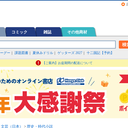
画（コミック）など在庫も充実
コミック
雑誌
その他商材
ーグー
｜
課題図書
｜
夏休みドリル
｜
ゲッターズ 2027
｜
十二国記【予約】
【ご案内】お盆期間の配送について
>
文芸（日本）
>
歴史・時代小説