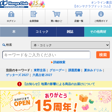
オンライン書店
【ホンヤクラブドットコム】
ログイン
会員登録
買い物かご
店舗一覧
ご利用ガイド
本
コミック
雑誌
その他商材
検索
詳細検索
注目のキーワード：
東野圭吾
｜
グローグー
｜
課題図書
｜
夏休みドリル
｜
ゲッターズ 2027
｜
六星占術 2027
【お知らせ】地震の影響による商品のお届けについて