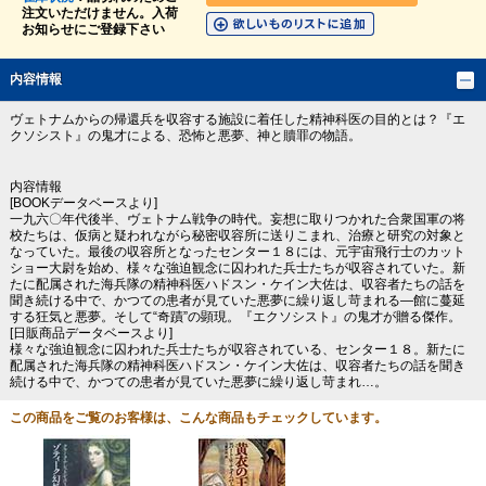
注文いただけません。入荷
お知らせにご登録下さい
内容情報
ヴェトナムからの帰還兵を収容する施設に着任した精神科医の目的とは？『エ
クソシスト』の鬼才による、恐怖と悪夢、神と贖罪の物語。
内容情報
[BOOKデータベースより]
一九六〇年代後半、ヴェトナム戦争の時代。妄想に取りつかれた合衆国軍の将
校たちは、仮病と疑われながら秘密収容所に送りこまれ、治療と研究の対象と
なっていた。最後の収容所となったセンター１８には、元宇宙飛行士のカット
ショー大尉を始め、様々な強迫観念に囚われた兵士たちが収容されていた。新
たに配属された海兵隊の精神科医ハドスン・ケイン大佐は、収容者たちの話を
聞き続ける中で、かつての患者が見ていた悪夢に繰り返し苛まれる―館に蔓延
する狂気と悪夢。そして“奇蹟”の顕現。『エクソシスト』の鬼才が贈る傑作。
[日販商品データベースより]
様々な強迫観念に囚われた兵士たちが収容されている、センター１８。新たに
配属された海兵隊の精神科医ハドスン・ケイン大佐は、収容者たちの話を聞き
続ける中で、かつての患者が見ていた悪夢に繰り返し苛まれ…。
この商品をご覧のお客様は、こんな商品もチェックしています。