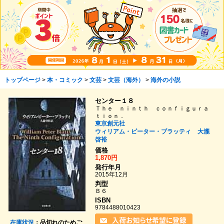
トップページ
>
本・コミック
>
文芸
>
文芸（海外）
>
海外の小説
センター１８
Ｔｈｅ ｎｉｎｔｈ ｃｏｎｆｉｇｕｒａ
ｔｉｏｎ．
東京創元社
ウィリアム・ピーター・ブラッティ
大瀧
啓裕
価格
1,870円
発行年月
2015年12月
判型
Ｂ６
ISBN
9784488010423
在庫状況
：品切れのためご