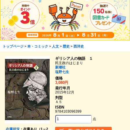
トップページ
>
本・コミック
>
人文
>
歴史
>
西洋史
ギリシア人の物語 １
民主政のはじまり
新潮社
塩野七生
価格
3,080円
発行年月
2015年12月
判型
Ａ５
ISBN
9784103096399
点
在庫状況
：在庫あり（1～2