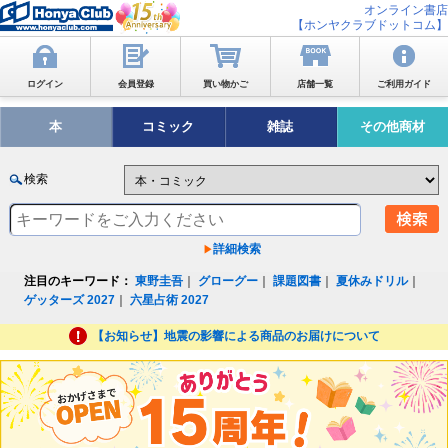
オンライン書店
【ホンヤクラブドットコム】
ログイン
会員登録
買い物かご
店舗一覧
ご利用ガイド
本
コミック
雑誌
その他商材
検索
詳細検索
注目のキーワード：
東野圭吾
｜
グローグー
｜
課題図書
｜
夏休みドリル
｜
ゲッターズ 2027
｜
六星占術 2027
【お知らせ】地震の影響による商品のお届けについて