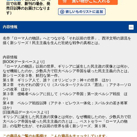
日で出荷、新刊の場合、発
売日以降のお届けになりま
す）
内容情報
名作『ローマ人の物語』へとつながる「それ以前の世界」、西洋文明の源流を
描く新シリーズ！民主主義を生んだ壮絶な戦争の真相とは。
内容情報
[BOOKデータベースより]
『ローマ人の物語』以前の世界。ギリシアに誕生した民主政の実像とは何か。
なぜ機能したのか。少数兵力で巨大ペルシア帝国を破った民主主義の力とは。
新シリーズ全３巻、鮮烈な第一作。
第１章 ギリシア人て、誰？（オリンピック；神々の世界 ほか）
第２章 それぞれの国づくり（スパルタ―リクルゴス「憲法」；アテネ―ソロ
ンの改革 ほか）
第３章 侵略者ペルシアに抗して（ペルシア帝国；第一次ペルシア戦役 ほ
か）
第４章 ペルシア戦役以降（アテネ・ピレウス一体化；スパルタの若き将軍
ほか）
[日販商品データベースより]
ギリシアに誕生した民主政の実像とは何か。なぜ機能したのか。少数兵力で巨
大ペルシア帝国を破った民主主義の力とは…。ベストセラー「ローマ人の物
語」の塩野七生が、それ以前の世界を描く新シリーズ、第１弾。
この商品をご覧のお客様は、こんな商品もチェックしています。