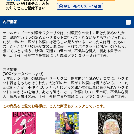
注文いただけません。入荷
お知らせにご登録下さい
内容情報
サマルカンド一の絨緞乗りターリクは、絨緞競争の最中に助けた謎めいた女
に、絨緞でカリフの治めるバグダッドに行ってくれないかともちかけられる。
だが、街の外に広がる砂漠には恐ろしい魔人がいる。いったんは断ったもの
の、たったひとりの弟が女の口車に乗せられてバグダッドに向かうのを知り、
慌ててあとを追う。砂漠に花開く白亜の街、不気味な魔人、翼ある象牙の
馬……千夜一夜的世界を舞台にした魔法ファンタジー３部作開幕。
内容情報
[BOOKデータベースより]
サマルカンド随一の絨緞乗りターリクは、偶然助けた謎めいた美女に、バグダ
ッド行きをもちかけられた。だが町の外に広がる砂漠には魔人がいる。いった
んは断ったが、不仲とはいえたったひとりの弟が女の口車に乗せられてバグダ
ッドに向かうのを知り、あとを追うことに。砂漠に咲く白亜の町、不気味な魔
人、翼ある象牙の馬。千夜一夜的世界を舞台にしたファンタジー三部作開幕。
この商品をご覧のお客様は、こんな商品もチェックしています。