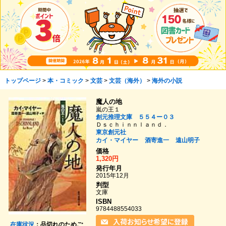
トップページ
>
本・コミック
>
文芸
>
文芸（海外）
>
海外の小説
魔人の地
嵐の王１
創元推理文庫 ５５４ー０３
Ｄｓｃｈｉｎｎｌａｎｄ．
東京創元社
カイ・マイヤー
酒寄進一
遠山明子
価格
1,320円
発行年月
2015年12月
判型
文庫
ISBN
9784488554033
在庫状況
：品切れのためご