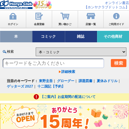
オンライン書店
【ホンヤクラブドットコム】
ログイン
会員登録
買い物かご
店舗一覧
ご利用ガイド
本
コミック
雑誌
その他商材
検索
詳細検索
注目のキーワード：
東野圭吾
｜
グローグー
｜
課題図書
｜
夏休みドリル
｜
ゲッターズ 2027
｜
十二国記【予約】
【ご案内】お盆期間の配送について