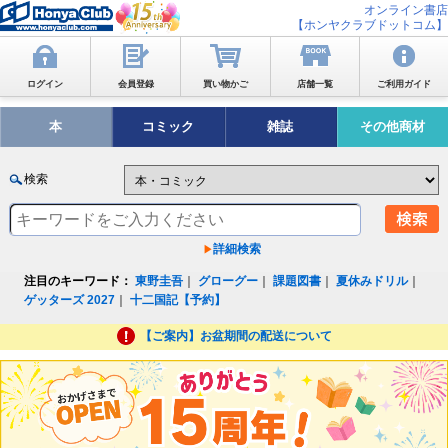
オンライン書店
【ホンヤクラブドットコム】
ログイン
会員登録
買い物かご
店舗一覧
ご利用ガイド
本
コミック
雑誌
その他商材
検索
詳細検索
注目のキーワード：
東野圭吾
｜
グローグー
｜
課題図書
｜
夏休みドリル
｜
ゲッターズ 2027
｜
十二国記【予約】
【ご案内】お盆期間の配送について