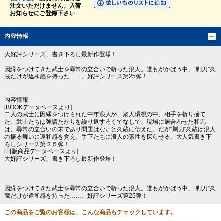
注文いただけません。入荷
お知らせにご登録下さい
内容情報
大好評シリーズ、書き下ろし最新作登場！
因縁をつけてきた武士を尋常の立合いで斬った浪人。誰もがかばう中、“剃刀”久
蔵だけが違和感を持った……。好評シリーズ第25弾！
内容情報
[BOOKデータベースより]
二人の武士に因縁をつけられた中年浪人が、衆人環視の中、相手を斬り捨て
た。武士たちは強請たかりを繰り返すろくでなしで、現場に居合わせた和馬
は、尋常の立合いの末であり問題はないと久蔵に伝えた。だが“剃刀”久蔵は浪人
の振る舞いに違和感を覚え、手下たちに浪人の素性を探らせる。大人気書き下
ろしシリーズ第２５弾！
[日販商品データベースより]
大好評シリーズ、書き下ろし最新作登場！
因縁をつけてきた武士を尋常の立合いで斬った浪人。誰もがかばう中、“剃刀”久
蔵だけが違和感を持った……。好評シリーズ第25弾！
この商品をご覧のお客様は、こんな商品もチェックしています。