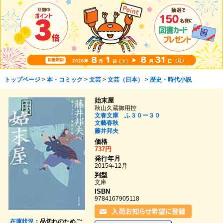
トップページ
>
本・コミック
>
文芸
>
文芸（日本）
>
歴史・時代小説
始末屋
秋山久蔵御用控
文春文庫 ふ３０ー３０
文藝春秋
藤井邦夫
価格
737円
発行年月
2015年12月
判型
文庫
ISBN
9784167905118
在庫状況
：品切れのためご