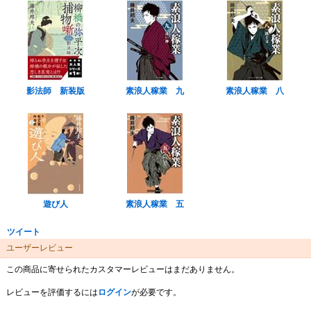
影法師 新装版
素浪人稼業 九
素浪人稼業 八
遊び人
素浪人稼業 五
ツイート
ユーザーレビュー
この商品に寄せられたカスタマーレビューはまだありません。
レビューを評価するには
ログイン
が必要です。