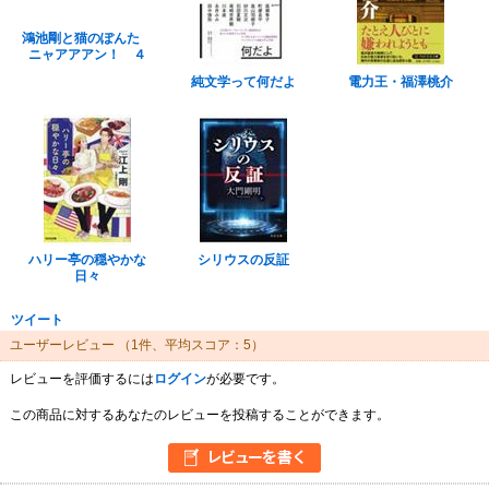
鴻池剛と猫のぽんた
ニャアアアン！ ４
純文学って何だよ
電力王・福澤桃介
ハリー亭の穏やかな
シリウスの反証
日々
ツイート
ユーザーレビュー
（1件、平均スコア：5）
レビューを評価するには
ログイン
が必要です。
この商品に対するあなたのレビューを投稿することができます。