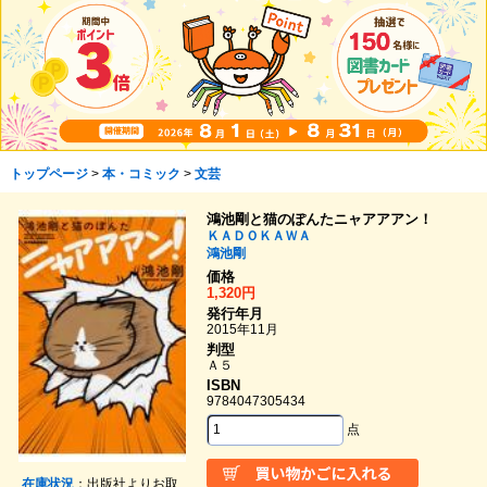
トップページ
>
本・コミック
>
文芸
鴻池剛と猫のぽんたニャアアアン！
ＫＡＤＯＫＡＷＡ
鴻池剛
価格
1,320円
発行年月
2015年11月
判型
Ａ５
ISBN
9784047305434
点
在庫状況
：出版社よりお取