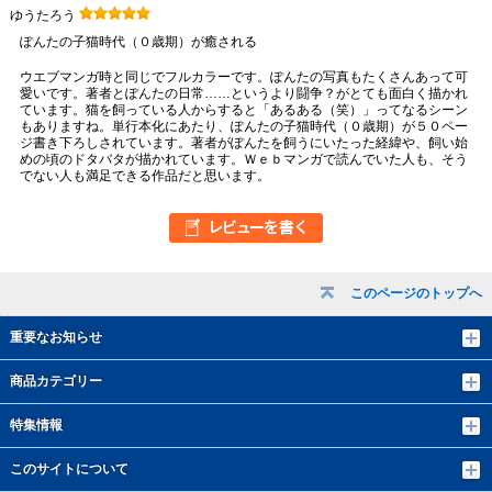
ゆうたろう
ぽんたの子猫時代（０歳期）が癒される
ウエブマンガ時と同じでフルカラーです。ぽんたの写真もたくさんあって可
愛いです。著者とぽんたの日常……というより闘争？がとても面白く描かれ
ています。猫を飼っている人からすると「あるある（笑）」ってなるシーン
もありますね。単行本化にあたり、ぽんたの子猫時代（０歳期）が５０ペー
ジ書き下ろしされています。著者がぽんたを飼うにいたった経緯や、飼い始
めの頃のドタバタが描かれています。Ｗｅｂマンガで読んでいた人も、そう
でない人も満足できる作品だと思います。
このページのトップへ
重要なお知らせ
商品カテゴリー
特集情報
このサイトについて