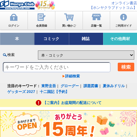
オンライン書店
【ホンヤクラブドットコム】
ログイン
会員登録
買い物かご
店舗一覧
ご利用ガイド
本
コミック
雑誌
その他商材
検索
詳細検索
注目のキーワード：
東野圭吾
｜
グローグー
｜
課題図書
｜
夏休みドリル
｜
ゲッターズ 2027
｜
十二国記【予約】
【ご案内】お盆期間の配送について