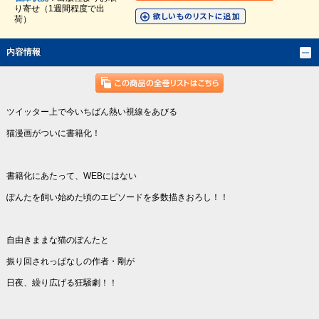
り寄せ（1週間程度で出
荷）
内容情報
ツイッター上で今いちばん熱い視線をあびる
猫漫画がついに書籍化！
書籍化にあたって、WEBにはない
ぽんたを飼い始めた頃のエピソードを多数描きおろし！！
自由きままな猫のぽんたと
振り回されっぱなしの作者・剛が
日夜、繰り広げる狂騒劇！！