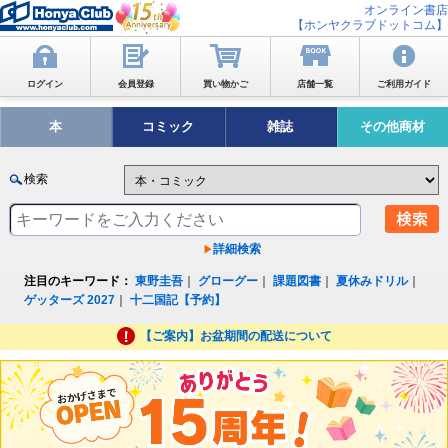
オンライン書店
【ホンヤクラブドットコム】
ログイン
会員登録
買い物かご
店舗一覧
ご利用ガイド
本
コミック
雑誌
その他商材
検索
詳細検索
注目のキーワード：
東野圭吾
｜
グローグー
｜
課題図書
｜
夏休みドリル
｜
ゲッターズ 2027
｜
十二国記【予約】
【ご案内】お盆期間の配送について