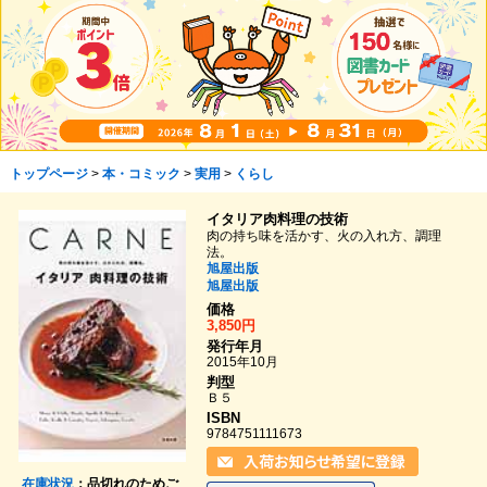
トップページ
>
本・コミック
>
実用
>
くらし
イタリア肉料理の技術
肉の持ち味を活かす、火の入れ方、調理
法。
旭屋出版
旭屋出版
価格
3,850円
発行年月
2015年10月
判型
Ｂ５
ISBN
9784751111673
在庫状況
：品切れのためご