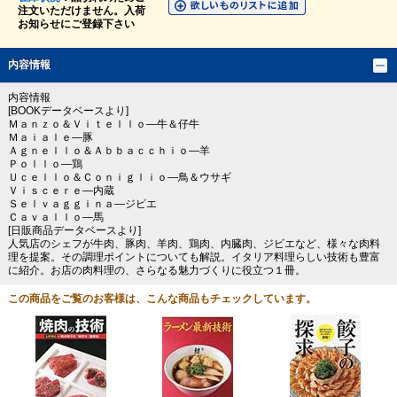
注文いただけません。入荷
お知らせにご登録下さい
内容情報
内容情報
[BOOKデータベースより]
Ｍａｎｚｏ＆Ｖｉｔｅｌｌｏ―牛＆仔牛
Ｍａｉａｌｅ―豚
Ａｇｎｅｌｌｏ＆Ａｂｂａｃｃｈｉｏ―羊
Ｐｏｌｌｏ―鶏
Ｕｃｅｌｌｏ＆Ｃｏｎｉｇｌｉｏ―鳥＆ウサギ
Ｖｉｓｃｅｒｅ―内蔵
Ｓｅｌｖａｇｇｉｎａ―ジビエ
Ｃａｖａｌｌｏ―馬
[日販商品データベースより]
人気店のシェフが牛肉、豚肉、羊肉、鶏肉、内臓肉、ジビエなど、様々な肉料
理を提案。その調理ポイントについても解説。イタリア料理らしい技術も豊富
に紹介。お店の肉料理の、さらなる魅力づくりに役立つ１冊。
この商品をご覧のお客様は、こんな商品もチェックしています。