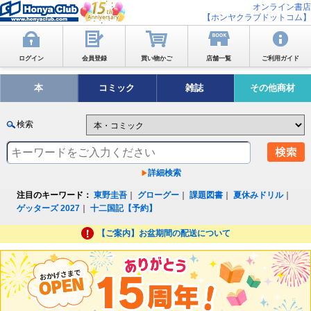
オンライン書店
【ホンヤクラブドットコム】
ログイン
会員登録
買い物かご
店舗一覧
ご利用ガイド
本
コミック
雑誌
その他商材
検索
詳細検索
注目のキーワード：
東野圭吾
｜
グローグー
｜
課題図書
｜
夏休みドリル
｜
ゲッターズ 2027
｜
十二国記【予約】
【ご案内】お盆期間の配送について