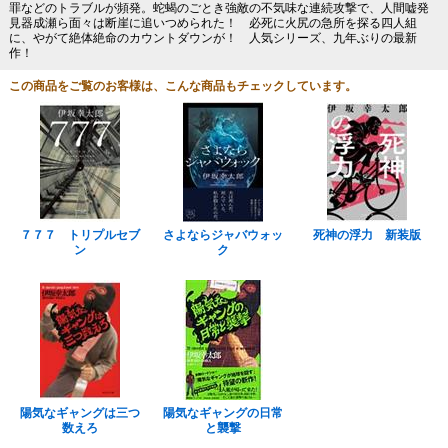
罪などのトラブルが頻発。蛇蝎のごとき強敵の不気味な連続攻撃で、人間嘘発
見器成瀬ら面々は断崖に追いつめられた！ 必死に火尻の急所を探る四人組
に、やがて絶体絶命のカウントダウンが！ 人気シリーズ、九年ぶりの最新
作！
この商品をご覧のお客様は、こんな商品もチェックしています。
７７７ トリプルセブ
さよならジャバウォッ
死神の浮力 新装版
ン
ク
陽気なギャングは三つ
陽気なギャングの日常
数えろ
と襲撃