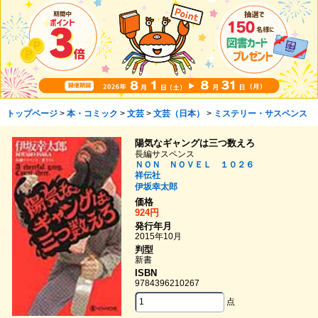
トップページ
>
本・コミック
>
文芸
>
文芸（日本）
>
ミステリー・サスペンス
陽気なギャングは三つ数えろ
長編サスペンス
ＮＯＮ ＮＯＶＥＬ １０２６
祥伝社
伊坂幸太郎
価格
924円
発行年月
2015年10月
判型
新書
ISBN
9784396210267
点