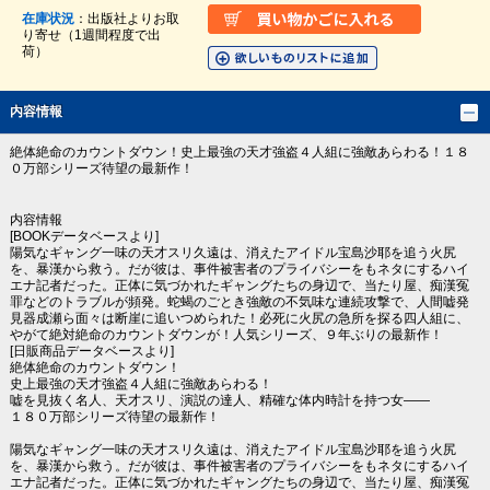
在庫状況
：出版社よりお取
り寄せ（1週間程度で出
荷）
内容情報
絶体絶命のカウントダウン！史上最強の天才強盗４人組に強敵あらわる！１８
０万部シリーズ待望の最新作！
内容情報
[BOOKデータベースより]
陽気なギャング一味の天才スリ久遠は、消えたアイドル宝島沙耶を追う火尻
を、暴漢から救う。だが彼は、事件被害者のプライバシーをもネタにするハイ
エナ記者だった。正体に気づかれたギャングたちの身辺で、当たり屋、痴漢冤
罪などのトラブルが頻発。蛇蝎のごとき強敵の不気味な連続攻撃で、人間嘘発
見器成瀬ら面々は断崖に追いつめられた！必死に火尻の急所を探る四人組に、
やがて絶対絶命のカウントダウンが！人気シリーズ、９年ぶりの最新作！
[日販商品データベースより]
絶体絶命のカウントダウン！
史上最強の天才強盗４人組に強敵あらわる！
嘘を見抜く名人、天才スリ、演説の達人、精確な体内時計を持つ女――
１８０万部シリーズ待望の最新作！
陽気なギャング一味の天才スリ久遠は、消えたアイドル宝島沙耶を追う火尻
を、暴漢から救う。だが彼は、事件被害者のプライバシーをもネタにするハイ
エナ記者だった。正体に気づかれたギャングたちの身辺で、当たり屋、痴漢冤