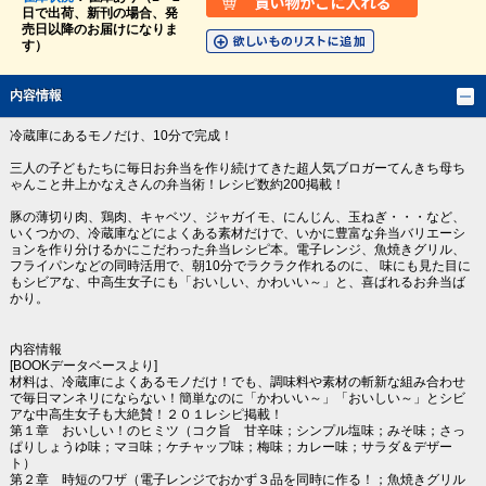
日で出荷、新刊の場合、発
売日以降のお届けになりま
す）
内容情報
冷蔵庫にあるモノだけ、10分で完成！
三人の子どもたちに毎日お弁当を作り続けてきた超人気ブロガーてんきち母ち
ゃんこと井上かなえさんの弁当術！レシピ数約200掲載！
豚の薄切り肉、鶏肉、キャベツ、ジャガイモ、にんじん、玉ねぎ・・・など、
いくつかの、冷蔵庫などによくある素材だけで、いかに豊富な弁当バリエーシ
ョンを作り分けるかにこだわった弁当レシピ本。電子レンジ、魚焼きグリル、
フライパンなどの同時活用で、朝10分でラクラク作れるのに、 味にも見た目に
もシビアな、中高生女子にも「おいしい、かわいい～」と、喜ばれるお弁当ば
かり。
内容情報
[BOOKデータベースより]
材料は、冷蔵庫によくあるモノだけ！でも、調味料や素材の斬新な組み合わせ
で毎日マンネリにならない！簡単なのに「かわいい～」「おいしい～」とシビ
アな中高生女子も大絶賛！２０１レシピ掲載！
第１章 おいしい！のヒミツ（コク旨 甘辛味；シンプル塩味；みそ味；さっ
ぱりしょうゆ味；マヨ味；ケチャップ味；梅味；カレー味；サラダ＆デザー
ト）
第２章 時短のワザ（電子レンジでおかず３品を同時に作る！；魚焼きグリル