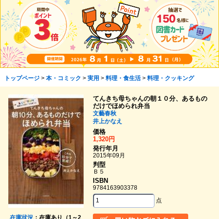
トップページ
>
本・コミック
>
実用
>
料理・食生活
>
料理・クッキング
てんきち母ちゃんの朝１０分、あるもの
だけでほめられ弁当
文藝春秋
井上かなえ
価格
1,320円
発行年月
2015年09月
判型
Ｂ５
ISBN
9784163903378
点
在庫状況
：在庫あり（1～2