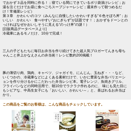
でおかず３品を同時に作る！；寝ている間にできているポリ袋漬けレシピ；お
湯を注ぐだけでお昼に食べごろスープジャーレシピ；週末作って朝つめるだ
け！常備菜レシピ）
第３章 かわいいのコツ（みんなに自慢したいかわいすぎる“６色そぼろ丼”；お
いしい かわいい 食べやすい“おにぎらず”が話題です！；おかずをドーンとの
っければなぜかおいしそうに見える“のっけ丼”の謎！）
[日販商品データベースより]
冷蔵庫にあるモノだけ、10分で完成！
三人の子どもたちに毎日お弁当を作り続けてきた超人気ブロガーてんきち母ち
ゃんこと井上かなえさんの弁当術！レシピ数約200掲載！
豚の薄切り肉、鶏肉、キャベツ、ジャガイモ、にんじん、玉ねぎ・・・など、
いくつかの、冷蔵庫などによくある素材だけで、いかに豊富な弁当バリエーシ
ョンを作り分けるかにこだわった弁当レシピ本。電子レンジ、魚焼きグリル、
フライパンなどの同時活用で、朝10分でラクラク作れるのに、 味にも見た目に
もシビアな、中高生女子にも「おいしい、かわいい～」と、喜ばれるお弁当ば
かり。
この商品をご覧のお客様は、こんな商品もチェックしています。