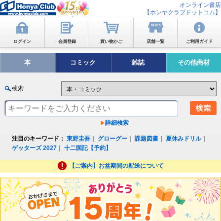
オンライン書店
【ホンヤクラブドットコム】
ログイン
会員登録
買い物かご
店舗一覧
ご利用ガイド
本
コミック
雑誌
その他商材
検索
詳細検索
注目のキーワード：
東野圭吾
｜
グローグー
｜
課題図書
｜
夏休みドリル
｜
ゲッターズ 2027
｜
十二国記【予約】
【ご案内】お盆期間の配送について