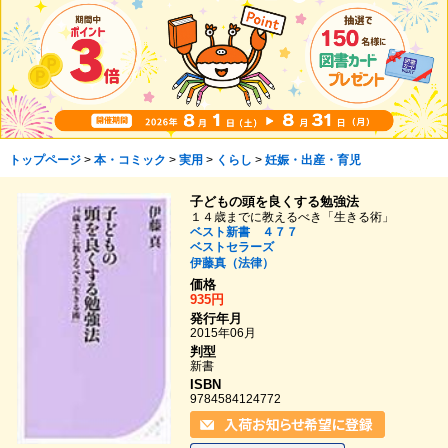
トップページ
>
本・コミック
>
実用
>
くらし
>
妊娠・出産・育児
子どもの頭を良くする勉強法
１４歳までに教えるべき「生きる術」
ベスト新書 ４７７
ベストセラーズ
伊藤真（法律）
価格
935円
発行年月
2015年06月
判型
新書
ISBN
9784584124772