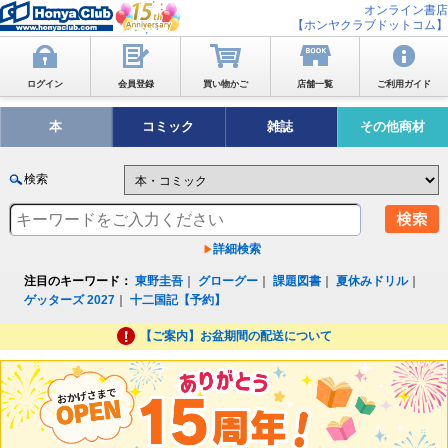
オンライン書店
【ホンヤクラブドットコム】
ログイン
会員登録
買い物かご
店舗一覧
ご利用ガイド
本
コミック
雑誌
その他商材
検索
詳細検索
注目のキーワード：
東野圭吾
｜
グローグー
｜
課題図書
｜
夏休みドリル
｜
ゲッターズ 2027
｜
十二国記【予約】
【ご案内】お盆期間の配送について