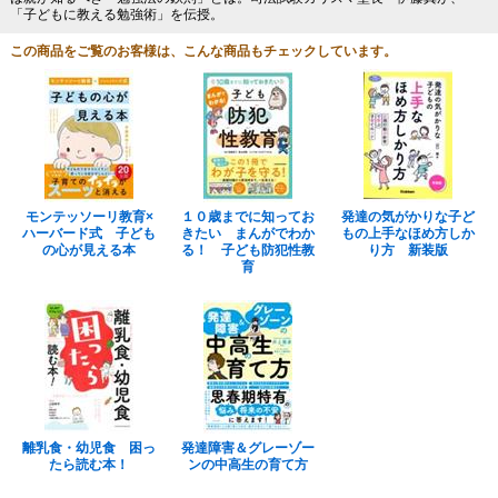
「子どもに教える勉強術」を伝授。
この商品をご覧のお客様は、こんな商品もチェックしています。
モンテッソーリ教育×
１０歳までに知ってお
発達の気がかりな子ど
ハーバード式 子ども
きたい まんがでわか
もの上手なほめ方しか
の心が見える本
る！ 子ども防犯性教
り方 新装版
育
離乳食・幼児食 困っ
発達障害＆グレーゾー
たら読む本！
ンの中高生の育て方