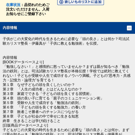
在庫状況
：品切れのためご
注文いただけません。入荷
お知らせにご登録下さい
内容情報
子供がこの大変化の時代を生きるために必要な「頭の良さ」とは何か？司法試
験カリスマ塾長・伊藤真が「子供に教える勉強術」を伝授。
内容情報
[BOOKデータベースより]
「勉強しなさい！」と感情的に怒っていませんか？まずは親が知るべき「勉強
法の鉄則」とは。司法試験カリスマ塾長が本格伝授！学校では絶対に教えてく
れない！子どもが受験や人生で成功するノウハウ満載。子どもの“思考力・共感
力・記憶力・論理力”を育てる！
第１章 なぜ子どもの頭を良くしたいのか？
第２章 「人生の成功者」とはどんな人なのか？
第３章 家庭でできる「子どもの頭を良くする習慣術」
第４章 頭の良い子に育てる「親子のコミュニケーション術」
第５章 受験や人生で成功する「勉強法の鉄則」
第６章 「子どもの頭を良くする勉強力」の養い方
第７章 敗者こそ勝者へのチャンスにつながる
第８章 子どもが社会の中で幸せに生きる知恵
終章 生きることは学び続けること
[日販商品データベースより]
子どもがこの大変化の時代を生きるために必要な「頭の良さ」とは何か。まず
は親が知るべき「勉強法の鉄則」とは。司法試験カリスマ塾長・伊藤真が、