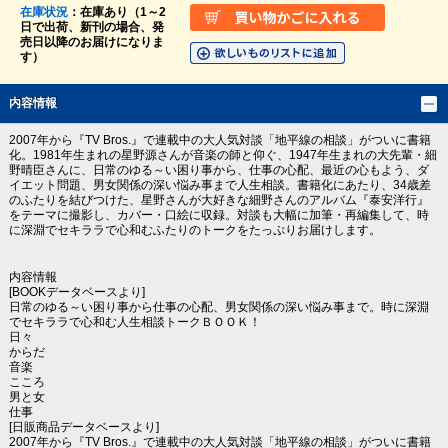
在庫状況
：在庫あり（1～2
日で出荷、新刊の場合、発
売日以降のお届けになりま
す）
内容情報
2007年から『TV Bros.』で連載中の大人気対談「地平線の相談」がついに書籍
化。1981年生まれの星野源さんが音楽の師と仰ぐ、1947年生まれの大先輩・細
野晴臣さんに、日常のゆる～い困り事から、仕事の心配、最近の心もよう、ダ
イエット問題、男女関係の深い悩み事まで人生相談。書籍化にあたり、34歳差
のふたりを結びつけた、星野さんが大好きな細野さんのアルバム『泰安洋行』
をテーマに撮影し、カバー・口絵に収録。対談も大幅に加筆・再編集して、時
に深淵でセキララで心和むふたりのトークをたっぷりお届けします。
内容情報
[BOOKデータベースより]
日常のゆる～い困り事から仕事の心配、男女関係の深い悩み事まで。時に深淵
でセキララで心和む人生相談トークＢＯＯＫ！
日々
からだ
音楽
こころ
男と女
仕事
[日販商品データベースより]
2007年から『TV Bros.』で連載中の大人気対談「地平線の相談」がついに書籍