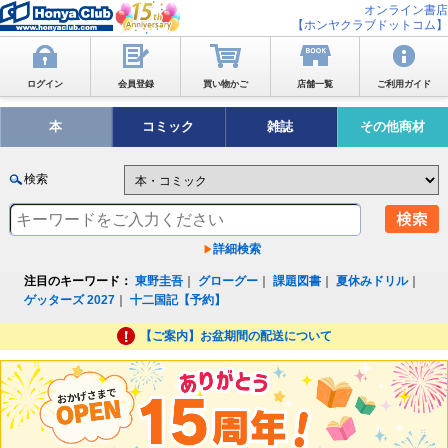
オンライン書店
【ホンヤクラブドットコム】
ログイン
会員登録
買い物かご
店舗一覧
ご利用ガイド
本
コミック
雑誌
その他商材
検索
詳細検索
注目のキーワード：
東野圭吾
｜
グローグー
｜
課題図書
｜
夏休みドリル
｜
ゲッターズ 2027
｜
十二国記【予約】
【ご案内】お盆期間の配送について