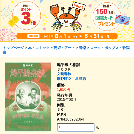
トップページ
>
本・コミック
>
芸術・アート
>
音楽
>
ロック・ポップス・歌謡
曲
地平線の相談
ＢＯＯＫ
文藝春秋
細野晴臣
星野源
価格
1,650円
発行年月
2015年03月
判型
Ｂ６
ISBN
9784163902364
点