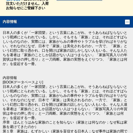
注文いただけません。入荷
お知らせにご登録下さい
内容情報
日本人の多くが「一家団欒」という言葉にあこがれ、そうあらねばならないと
いう呪縛にとらわれている。しかし、そもそも「家族」とは、それほどすばら
しいものなのか。実際には、家族がらみの事件やトラブルを挙げればキリがな
い。それなのになぜ、日本で「家族」は美化されるのか。一方で、「家族」と
いう幻想に取り憑かれ、口を開けば家族の話しかしない人もいる。そんな人た
ちを著者は「家族のことしか話題がない人はつまらない」「家族写真入りの年
賀状は幸せの押し売り」と一刀両断。家族の実態をえぐりつつ、「家族とは何
か」を提起する一冊。
内容情報
[BOOKデータベースより]
日本人の多くが「一家団欒」という言葉にあこがれ、そうあらねばならないと
いう呪縛にとらわれている。しかし、そもそも「家族」とは、それほどすばら
しいものなのか。実際には、家族がらみの事件やトラブルを挙げればキリがな
い。それなのになぜ、日本で「家族」は美化されるのか。一方で、「家族」と
いう幻想に取り憑かれ、口を開けば家族の話しかしない人もいる。そんな人達
を著者は「家族のことしか話題がない人はつまらない」「家族写真入りの年賀
状は幸せの押し売り」と一刀両断。家族の実態をえぐりつつ、「家族とは何
か」を提起する一冊。
序章 ほんとうはみな家族のことを知らない（家族とは何なのか；なぜ私は家
族を避けてきたのか）
第１章 家族は、むずかしい（家族を盲信する日本人；なぜ事件は家族の間で