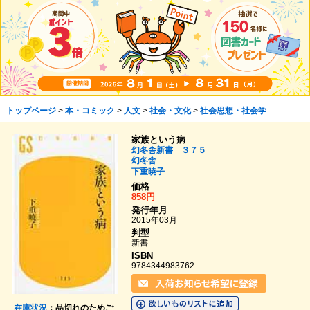
トップページ
>
本・コミック
>
人文
>
社会・文化
>
社会思想・社会学
家族という病
幻冬舎新書 ３７５
幻冬舎
下重暁子
価格
858円
発行年月
2015年03月
判型
新書
ISBN
9784344983762
在庫状況
：品切れのためご