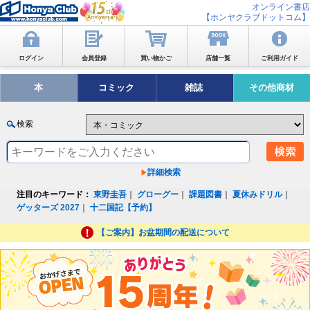
オンライン書店
【ホンヤクラブドットコム】
ログイン
会員登録
買い物かご
店舗一覧
ご利用ガイド
本
コミック
雑誌
その他商材
検索
詳細検索
注目のキーワード：
東野圭吾
｜
グローグー
｜
課題図書
｜
夏休みドリル
｜
ゲッターズ 2027
｜
十二国記【予約】
【ご案内】お盆期間の配送について