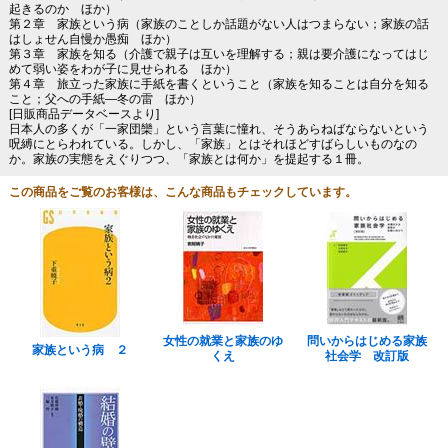
起きるのか ほか）
第２章 家族という病（家族のことしか話題がない人はつまらない；家族の話
はしょせん自慢か愚痴 ほか）
第３章 家族を知る（介護で親子は互いを理解する；親は要介護になってはじ
めて弱い姿をわが子に見せられる ほか）
第４章 旅立った家族に手紙を書くということ（家族を知ることは自分を知る
こと；父への手紙―冬の雷 ほか）
[日販商品データベースより]
日本人の多くが「一家団欒」という言葉に憧れ、そうあらねばならないという
呪縛にとらわれている。しかし、「家族」とはそれほどすばらしいものなの
か。家族の実態をえぐりつつ、「家族とは何か」を提起する１冊。
この商品をご覧のお客様は、こんな商品もチェックしています。
女性の就業と家族のゆ
問いからはじめる家族
家族という病 ２
くえ
社会学 改訂版