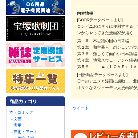
内容情報
[BOOKデータベースより]
コンビニおにぎりは便利すぎる！
ンからやってきた漫画家が描く、
第１章 不思議の国の日常編
第２章 和室暮らしのシェアハウ
第３章 難しくて面白い日本語編
第４章 地元スウェーデンへ帰省
第５章 Ｉ 〓（ＬＯＶＥ）ＪＡ
[日販商品データベースより]
日本のアニメと漫画に感動し、北
オタクなスウェーデン人漫画家が
ツイート
本・コミック
文芸
実用
芸術・アート