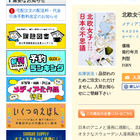
重要なお知らせ
宅配注文の配送料・代金
北欧女
引換手数料改定のお知らせ
メディア
ＫＡＤＯＫ
オーサ・イ
価格
発行年月
判型
ISBN
在庫状況
：品切れの
ためご注文いただけ
ません。入荷お知ら
せにご登録下さい
日本のアニメと漫画に感動し、北
オタクなスウェーデン人漫画家が