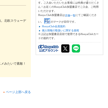
す。ご入会いただいたお客様には特典が盛りだくさ
ん！お近くのHonyaClub加盟書店でご入会、ご利用
いただけます。
Honya Club加盟書店は
にてご確認くださ
店舗一覧
敵。北欧スウェーデ
い。
のマークが目印です。
HonyaClub会員規約
個人情報の取扱いに関する規程
※上記は加盟書店店頭で使用できるHonyaClubカー
ドの規約です。
ニメみたいで素敵！
ページ上部へ戻る