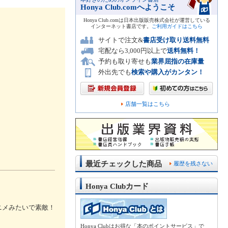
Honya Club.comへようこそ
Honya Club.comは日本出版販売株式会社が運営している
インターネット書店です。
ご利用ガイドはこちら
サイトで注文&
書店受け取り送料無料
宅配なら3,000円以上で
送料無料！
予約も取り寄せも
業界屈指の在庫量
外出先でも
検索や購入がカンタン！
店舗一覧はこちら
最近チェックした商品
履歴を残さない
Honya Clubカード
ニメみたいで素敵！
Honya Clubはお得な「本のポイントサービス」で