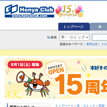
オンライン書店【ホンヤクラブ】はお好きな本屋での受け取りで送料無料！新刊予約・通販も。本（書籍）、雑誌、漫
トップページ
本
注目のキーワード：
東野圭吾
｜
グロ
トップページ
>
本・コミック
>
芸術