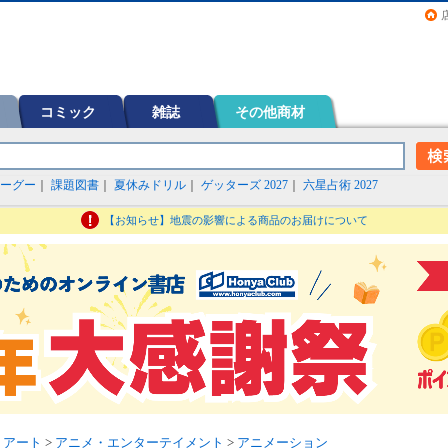
画（コミック）など在庫も充実
コミック
雑誌
その他商材
ーグー
｜
課題図書
｜
夏休みドリル
｜
ゲッターズ 2027
｜
六星占術 2027
【お知らせ】地震の影響による商品のお届けについて
・アート
>
アニメ・エンターテイメント
>
アニメーション