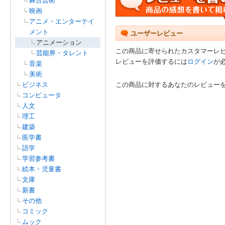
舞台芸術
映画
アニメ・エンターテイ
メント
ユーザーレビュー
アニメーション
この商品に寄せられたカスタマーレ
芸能界・タレント
レビューを評価するには
ログイン
が
音楽
美術
ビジネス
この商品に対するあなたのレビュー
コンピュータ
人文
理工
建築
医学書
語学
学習参考書
絵本・児童書
文庫
新書
その他
コミック
ムック