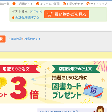
店舗一覧
ご利用ガイド
よくあるご質問
お問い合わせ
サイトマップ
ゲスト さん
（
ログイン
）
新規会員登録する
詳細検索
検索のヒント
本好きのためのオンライン書店