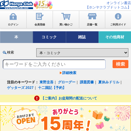
オンライン書店
【ホンヤクラブドットコム】
ログイン
会員登録
買い物かご
店舗一覧
ご利用ガイド
本
コミック
雑誌
その他商材
検索
詳細検索
注目のキーワード：
東野圭吾
｜
グローグー
｜
課題図書
｜
夏休みドリル
｜
ゲッターズ 2027
｜
十二国記【予約】
【ご案内】お盆期間の配送について