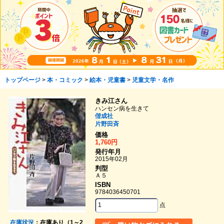
トップページ
>
本・コミック
>
絵本・児童書
>
児童文学・名作
きみ江さん
ハンセン病を生きて
偕成社
片野田斉
価格
1,760円
発行年月
2015年02月
判型
Ａ５
ISBN
9784036450701
点
在庫状況
：在庫あり（1～2