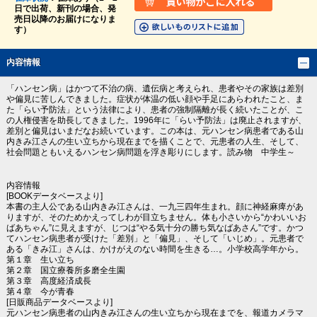
日で出荷、新刊の場合、発
売日以降のお届けになりま
す）
内容情報
「ハンセン病」はかつて不治の病、遺伝病と考えられ、患者やその家族は差別
や偏見に苦しんできました。症状が体温の低い顔や手足にあらわれたこと、ま
た「らい予防法」という法律により、患者の強制隔離が長く続いたことが、こ
の人権侵害を助長してきました。1996年に「らい予防法」は廃止されますが、
差別と偏見はいまだなお続いています。この本は、元ハンセン病患者である山
内きみ江さんの生い立ちから現在までを描くことで、元患者の人生、そして、
社会問題ともいえるハンセン病問題を浮き彫りにします。読み物 中学生～
内容情報
[BOOKデータベースより]
本書の主人公である山内きみ江さんは、一九三四年生まれ。顔に神経麻痺があ
りますが、そのためかえってしわが目立ちません。体も小さいから“かわいいお
ばあちゃん”に見えますが、じつは“やる気十分の勝ち気なばあさん”です。かつ
てハンセン病患者が受けた「差別」と「偏見」、そして「いじめ」。元患者で
ある「きみ江」さんは、かけがえのない時間を生きる…。小学校高学年から。
第１章 生い立ち
第２章 国立療養所多磨全生園
第３章 高度経済成長
第４章 今が青春
[日販商品データベースより]
元ハンセン病患者の山内きみ江さんの生い立ちから現在までを、報道カメラマ