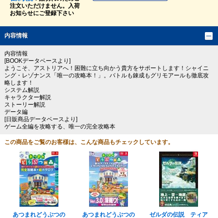
注文いただけません。入荷
お知らせにご登録下さい
内容情報
内容情報
[BOOKデータベースより]
ようこそ、アストリアへ！困難に立ち向かう貴方をサポートします！シャイニ
ング・レゾナンス「唯一の攻略本！」。バトルも錬成もグリモアールも徹底攻
略します！
システム解説
キャラクター解説
ストーリー解説
データ編
[日販商品データベースより]
ゲーム全編を攻略する、唯一の完全攻略本
この商品をご覧のお客様は、こんな商品もチェックしています。
あつまれどうぶつの
あつまれどうぶつの
ゼルダの伝説 ティア