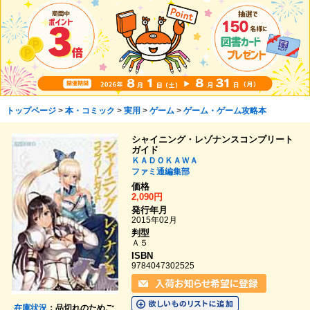
トップページ
>
本・コミック
>
実用
>
ゲーム
>
ゲーム・ゲーム攻略本
シャイニング・レゾナンスコンプリート
ガイド
ＫＡＤＯＫＡＷＡ
ファミ通編集部
価格
2,090円
発行年月
2015年02月
判型
Ａ５
ISBN
9784047302525
在庫状況
：品切れのためご