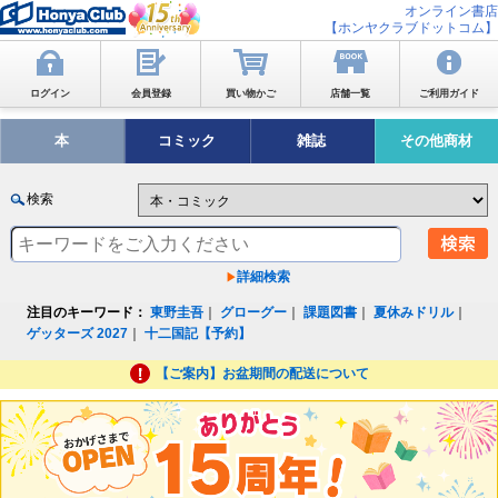
オンライン書店
【ホンヤクラブドットコム】
ログイン
会員登録
買い物かご
店舗一覧
ご利用ガイド
本
コミック
雑誌
その他商材
検索
詳細検索
注目のキーワード：
東野圭吾
｜
グローグー
｜
課題図書
｜
夏休みドリル
｜
ゲッターズ 2027
｜
十二国記【予約】
【ご案内】お盆期間の配送について