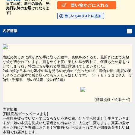
日で出荷、新刊の場合、発
売日以降のお届けになりま
す）
内容情報
表紙の美しさに惹かれて手に取った絵本。表紙をめくると、見開きにまで素敵
な絵が描かれています。頁をめくる度に美しい絵が現れて、何度もため息をつ
いてしまう程。特にはちが取れる場面は見惚れてしまいました。
2歳の娘は日本のお姫様の絵を見るのが始めてだったので、着物や長い黒髪の美
しさをこの絵本で感じ取ってもらえたら嬉しいです。（ｍｉｋｉ２２２さん 3
0代・千葉県 男の子4歳、女の子2歳）
【情報提供・絵本ナビ】
内容情報
[日販商品データベースより]
一生鉢を被っていなくてはならない不遇な娘。ひたすら慎ましく生きていきま
すが、娘の本質を見抜いた若者との出会いで、人生が一変します。真実の愛が
実った時にこそ奇跡はおこる！室町時代から伝えられてきた御伽噺を美しい日
本画でお届けします。