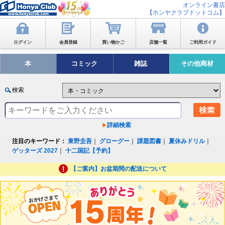
オンライン書店
【ホンヤクラブドットコム】
ログイン
会員登録
買い物かご
店舗一覧
ご利用ガイド
本
コミック
雑誌
その他商材
検索
詳細検索
注目のキーワード：
東野圭吾
｜
グローグー
｜
課題図書
｜
夏休みドリル
｜
ゲッターズ 2027
｜
十二国記【予約】
【ご案内】お盆期間の配送について