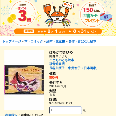
トップページ
>
本・コミック
>
絵本・児童書
>
名作・昔ばなし絵本
はちかづきひめ
御伽草子より
こどものとも絵本
福音館書店
長谷川摂子
中井智子（日本画家）
価格
990円
発行年月
2014年09月
判型
Ｂ５
ISBN
9784834081121
点
在庫状況
：在庫あり（1～2