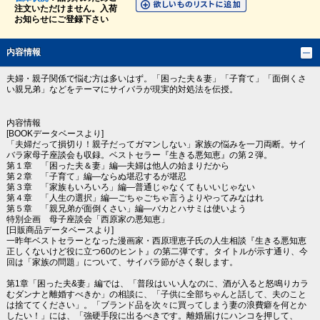
注文いただけません。入荷
お知らせにご登録下さい
内容情報
夫婦・親子関係で悩む方は多いはず。「困った夫＆妻」「子育て」「面倒くさ
い親兄弟」などをテーマにサイバラが現実的対処法を伝授。
内容情報
[BOOKデータベースより]
「夫婦だって損切り！親子だってガマンしない」家族の悩みを一刀両断。サイ
バラ家母子座談会も収録。ベストセラー『生きる悪知恵』の第２弾。
第１章 「困った夫＆妻」編―夫婦は他人の始まりだから
第２章 「子育て」編―ならぬ堪忍するが堪忍
第３章 「家族もいろいろ」編―普通じゃなくてもいいじゃない
第４章 「人生の選択」編―ごちゃごちゃ言うよりやってみなはれ
第５章 「親兄弟が面倒くさい」編―バカとハサミは使いよう
特別企画 母子座談会「西原家の悪知恵」
[日販商品データベースより]
一昨年ベストセラーとなった漫画家・西原理恵子氏の人生相談『生きる悪知恵
正しくないけど役に立つ60のヒント』の第二弾です。タイトルが示す通り、今
回は「家族の問題」について、サイバラ節がさく裂します。
第1章「困った夫&妻」編では、「普段はいい人なのに、酒が入ると怒鳴りカラ
むダンナと離婚すべきか」の相談に、「子供に全部ちゃんと話して、夫のこと
は捨ててください」。「ブランド品を次々に買ってしまう妻の浪費癖を何とか
したい！」には、「強硬手段に出るべきです。離婚届けにハンコを押して、