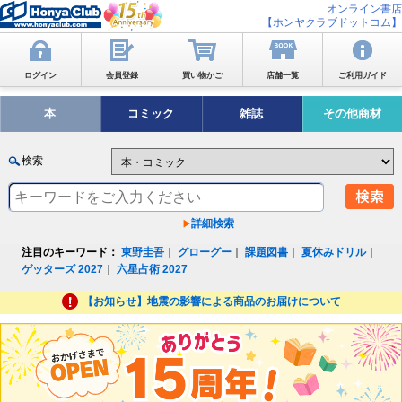
オンライン書店
【ホンヤクラブドットコム】
ログイン
会員登録
買い物かご
店舗一覧
ご利用ガイド
本
コミック
雑誌
その他商材
検索
詳細検索
注目のキーワード：
東野圭吾
｜
グローグー
｜
課題図書
｜
夏休みドリル
｜
ゲッターズ 2027
｜
六星占術 2027
【お知らせ】地震の影響による商品のお届けについて