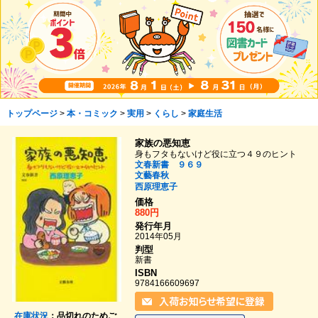
トップページ
>
本・コミック
>
実用
>
くらし
>
家庭生活
家族の悪知恵
身もフタもないけど役に立つ４９のヒント
文春新書 ９６９
文藝春秋
西原理恵子
価格
880円
発行年月
2014年05月
判型
新書
ISBN
9784166609697
在庫状況
：品切れのためご