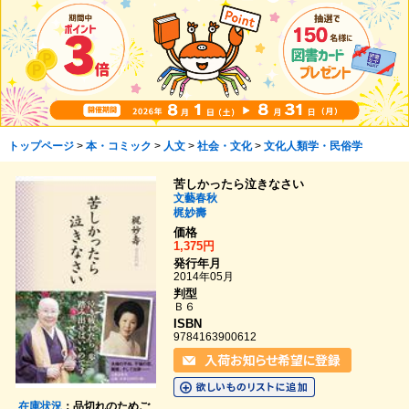
トップページ
>
本・コミック
>
人文
>
社会・文化
>
文化人類学・民俗学
苦しかったら泣きなさい
文藝春秋
梶妙壽
価格
1,375円
発行年月
2014年05月
判型
Ｂ６
ISBN
9784163900612
在庫状況
：品切れのためご