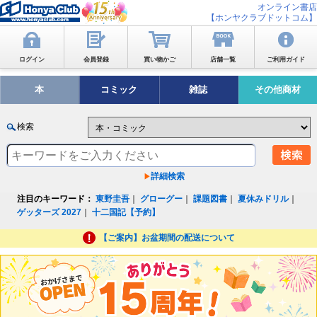
オンライン書店
【ホンヤクラブドットコム】
ログイン
会員登録
買い物かご
店舗一覧
ご利用ガイド
本
コミック
雑誌
その他商材
検索
詳細検索
注目のキーワード：
東野圭吾
｜
グローグー
｜
課題図書
｜
夏休みドリル
｜
ゲッターズ 2027
｜
十二国記【予約】
【ご案内】お盆期間の配送について