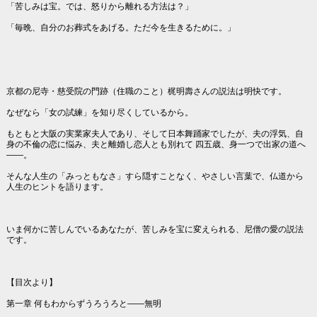
「苦しみは宝。では、怒りから離れる方法は？」
「毎晩、自分のお葬式をあげる。ただ今を生きるために。」
京都の尼寺・慈受院の門跡（住職のこと）梶明壽さんの説法は明快です。
なぜなら「女の試練」を知り尽くしているから。
もともと大阪の実業家夫人であり、そして日本舞踊家でしたが、夫の浮気、自
身の不倫の恋に悩み、夫と離婚し恋人とも別れて 四五歳、身一つで出家の道へ
――。
そんな人生の「みっともなさ」すら隠すことなく、やさしい言葉で、仏道から
人生のヒントを語ります。
いま何かに苦しんでいるあなたが、苦しみを宝に変えられる、尼僧の愛の説法
です。
【目次より】
第一章 何もわからずうろうろと――無明