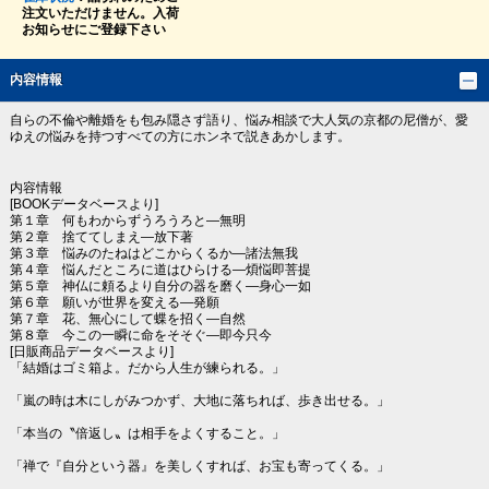
注文いただけません。入荷
お知らせにご登録下さい
内容情報
自らの不倫や離婚をも包み隠さず語り、悩み相談で大人気の京都の尼僧が、愛
ゆえの悩みを持つすべての方にホンネで説きあかします。
内容情報
[BOOKデータベースより]
第１章 何もわからずうろうろと―無明
第２章 捨ててしまえ―放下著
第３章 悩みのたねはどこからくるか―諸法無我
第４章 悩んだところに道はひらける―煩悩即菩提
第５章 神仏に頼るより自分の器を磨く―身心一如
第６章 願いが世界を変える―発願
第７章 花、無心にして蝶を招く―自然
第８章 今この一瞬に命をそそぐ―即今只今
[日販商品データベースより]
「結婚はゴミ箱よ。だから人生が練られる。」
「嵐の時は木にしがみつかず、大地に落ちれば、歩き出せる。」
「本当の〝倍返し〟は相手をよくすること。」
「禅で『自分という器』を美しくすれば、お宝も寄ってくる。」