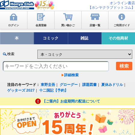
オンライン書店
【ホンヤクラブドットコム】
ログイン
会員登録
買い物かご
店舗一覧
ご利用ガイド
本
コミック
雑誌
その他商材
検索
詳細検索
注目のキーワード：
東野圭吾
｜
グローグー
｜
課題図書
｜
夏休みドリル
｜
ゲッターズ 2027
｜
十二国記【予約】
【ご案内】お盆期間の配送について