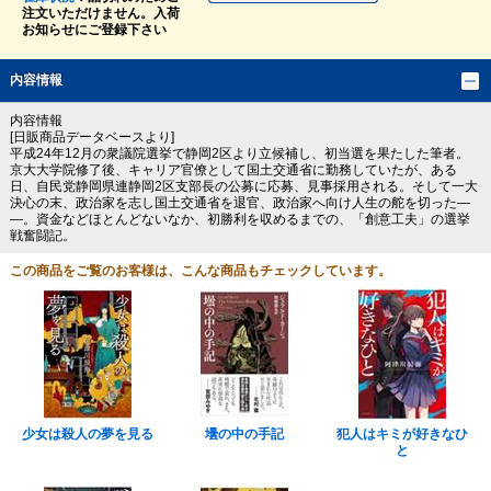
注文いただけません。入荷
お知らせにご登録下さい
内容情報
内容情報
[日販商品データベースより]
平成24年12月の衆議院選挙で静岡2区より立候補し、初当選を果たした筆者。
京大大学院修了後、キャリア官僚として国土交通省に勤務していたが、ある
日、自民党静岡県連静岡2区支部長の公募に応募、見事採用される。そして一大
決心の末、政治家を志し国土交通省を退官、政治家へ向け人生の舵を切った―
―。資金などほとんどないなか、初勝利を収めるまでの、「創意工夫」の選挙
戦奮闘記。
この商品をご覧のお客様は、こんな商品もチェックしています。
少女は殺人の夢を見る
壜の中の手記
犯人はキミが好きなひ
と