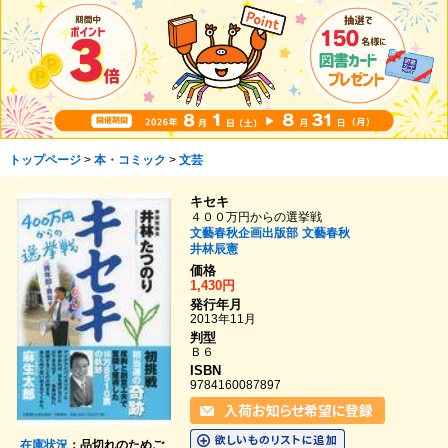
トップページ
>
本・コミック
>
文芸
キセキ
４００万円からの選挙戦
文藝春秋企画出版部
文藝春秋
井林辰憲
価格
1,430円
発行年月
2013年11月
判型
Ｂ６
ISBN
9784160087897
在庫状況
：品切れのためご