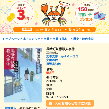
トップページ
>
本・コミック
>
文芸
>
文芸（日本）
>
歴史・時代小説
馬喰町妖獣殺人事件
耳袋秘帖
文春文庫 か４６ー２２
文藝春秋
風野真知雄
価格
583円
発行年月
2013年10月
判型
文庫
ISBN
9784167779221
在庫状況
：品切れのためご