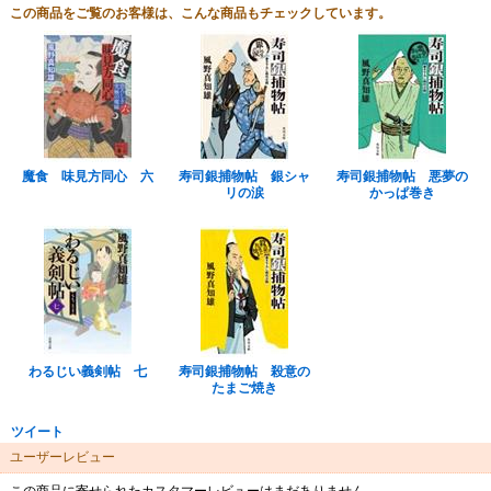
この商品をご覧のお客様は、こんな商品もチェックしています。
魔食 味見方同心 六
寿司銀捕物帖 銀シャ
寿司銀捕物帖 悪夢の
リの涙
かっぱ巻き
わるじい義剣帖 七
寿司銀捕物帖 殺意の
たまご焼き
ツイート
ユーザーレビュー