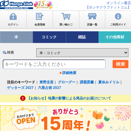
オンライン書店
【ホンヤクラブドットコム】
ログイン
会員登録
買い物かご
店舗一覧
ご利用ガイド
本
コミック
雑誌
その他商材
検索
詳細検索
注目のキーワード：
東野圭吾
｜
グローグー
｜
課題図書
｜
夏休みドリル
｜
ゲッターズ 2027
｜
六星占術 2027
【お知らせ】地震の影響による商品のお届けについて