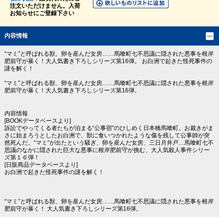
注文いただけません。入荷
お知らせにご登録下さい
内容情報
“マミ”と呼ばれる獣、卵を産んだ女房……馬喰町七不思議に隠された悪事を根岸
肥前守が暴く！大人気書き下ろしシリーズ第16弾。 お白洲で起きた怪死事件の
謎を解く！
“マミ”と呼ばれる獣、卵を産んだ女房……馬喰町七不思議に隠された悪事を根岸
肥前守が暴く！大人気書き下ろしシリーズ第16弾。
内容情報
[BOOKデータベースより]
訴訟でやってくる者たちが泊まる“公事宿”のひしめく日本橋馬喰町。お裁きがま
さに始まろうとしたお白洲で、獣に食いつかれたような傷を残して公事師が突
然死んだ。“マミ”が出たという騒ぎ、卵を産んだ女房、三日月井戸…馬喰町七不
思議のなかに隠された巨大な悪事に根岸肥前守が挑む、大人気殺人事件シリー
ズ第１６弾！
[日販商品データベースより]
お白洲で起きた怪死事件の謎を解く！
“マミ”と呼ばれる獣、卵を産んだ女房……馬喰町七不思議に隠された悪事を根岸
肥前守が暴く！ 大人気書き下ろしシリーズ第16弾。