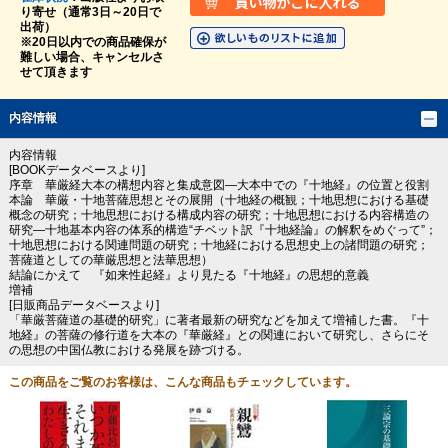
り寄せ（通常3日～20日で
出荷）
※20日以内での商品確保が
難しい場合、キャンセルさ
せて頂きます
内容情報
内容情報
[BOOKデータベースより]
序章 華厳経大本の構想内容と集成意図―大本中での『十地経』の位置と役割
本論 華厳・十地菩薩思想とその展開（十地経の概観；十地思想における基礎
概念の研究；十地思想における構成内容の研究；十地思想における内容構造の
研究―十地基本内容の体系的構造“チベット訳『十地経論』の解釈をめぐって”；
十地思想における関連問題の研究；十地経における思想史上の諸問題の研究；
菩薩道としての華厳思想と法華思想）
結論にかえて 『如来性起経』より見たる『十地経』の思想的意義
増補
[日販商品データベースより]
「華厳菩薩道の基礎的研究」に著者最新の研究などを加えて増補した書。『十
地経』の菩薩の修行道を大本の『華厳経』との関連において研究し、さらにそ
の思想の中国仏教における発展を跡づける。
この商品をご覧のお客様は、こんな商品もチェックしています。