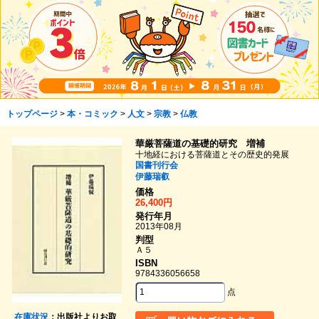
トップページ
>
本・コミック
>
人文
>
宗教
>
仏教
華厳菩薩道の基礎的研究 増補
十地経における菩薩道とその歴史的発展
国書刊行会
伊藤瑞叡
価格
26,400円
発行年月
2013年08月
判型
Ａ５
ISBN
9784336056658
点
在庫状況
：出版社よりお取