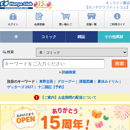
オンライン書店
【ホンヤクラブドットコム】
ログイン
会員登録
買い物かご
店舗一覧
ご利用ガイド
本
コミック
雑誌
その他商材
検索
詳細検索
注目のキーワード：
東野圭吾
｜
グローグー
｜
課題図書
｜
夏休みドリル
｜
ゲッターズ 2027
｜
十二国記【予約】
【ご案内】お盆期間の配送について