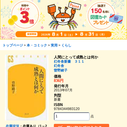
トップページ
>
本・コミック
>
実用
>
くらし
人間にとって成熟とは何か
幻冬舎新書 ３１１
幻冬舎
曽野綾子
価格
836円
発行年月
2013年07月
判型
新書
ISBN
9784344983120
点
在庫状況
：在庫あり（1～2