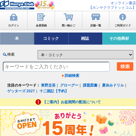
オンライン書店
【ホンヤクラブドットコム】
ログイン
会員登録
買い物かご
店舗一覧
ご利用ガイド
本
コミック
雑誌
その他商材
検索
詳細検索
注目のキーワード：
東野圭吾
｜
グローグー
｜
課題図書
｜
夏休みドリル
｜
ゲッターズ 2027
｜
十二国記【予約】
【ご案内】お盆期間の配送について