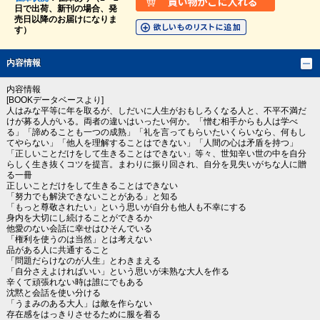
日で出荷、新刊の場合、発
売日以降のお届けになりま
す）
内容情報
内容情報
[BOOKデータベースより]
人はみな平等に年を取るが、しだいに人生がおもしろくなる人と、不平不満だ
けが募る人がいる。両者の違いはいったい何か。「憎む相手からも人は学べ
る」「諦めることも一つの成熟」「礼を言ってもらいたいくらいなら、何もし
てやらない」「他人を理解することはできない」「人間の心は矛盾を持つ」
「正しいことだけをして生きることはできない」等々、世知辛い世の中を自分
らしく生き抜くコツを提言。まわりに振り回され、自分を見失いがちな人に贈
る一冊
正しいことだけをして生きることはできない
「努力でも解決できないことがある」と知る
「もっと尊敬されたい」という思いが自分も他人も不幸にする
身内を大切にし続けることができるか
他愛のない会話に幸せはひそんでいる
「権利を使うのは当然」とは考えない
品がある人に共通すること
「問題だらけなのが人生」とわきまえる
「自分さえよければいい」という思いが未熟な大人を作る
辛くて頑張れない時は誰にでもある
沈黙と会話を使い分ける
「うまみのある大人」は敵を作らない
存在感をはっきりさせるために服を着る