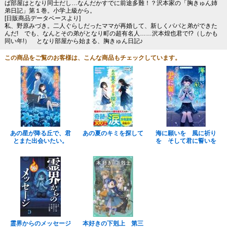
ば部屋はとなり同士だし…なんだかすでに前途多難！？沢本家の「胸きゅん姉
弟日記」第１巻。小学上級から。
[日販商品データベースより]
私、野原みづき。二人ぐらしだったママが再婚して、新しくパパと弟ができた
んだ! でも、なんとその弟がとなり町の超有名人……沢本煌也君で!?（しかも
同い年!） となり部屋から始まる、胸きゅん日記♪
この商品をご覧のお客様は、こんな商品もチェックしています。
あの星が降る丘で、君
あの夏のキミを探して
海に願いを 風に祈り
とまた出会いたい。
を そして君に誓いを
霊界からのメッセージ
本好きの下剋上 第三