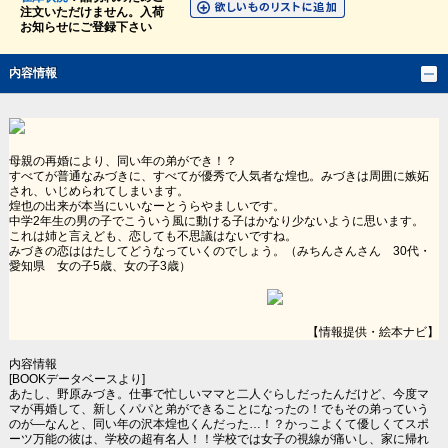
注文いただけません。入荷
お知らせにご登録下さい
内容情報
母親の再婚により、同い年の弟ができ！？
すべてが普通なみづきに、すべてが優秀で人気者な煌也。みづきは周囲に嫉妬
され、いじめられてしまいます。
煌也の出来が本当にいいなーとうらやましいです。
中学2年生の男の子でこういう風に動ける子はかなり少ないように思います。
これは姉と言えども、恋しても不思議はないですね。
みづきの恋ははたしてどうなっていくのでしょう。（みちんさんさん 30代・
愛知県 女の子5歳、女の子3歳）
【情報提供・絵本ナビ】
内容情報
[BOOKデータベースより]
あたし、野原みづき。仕事で忙しいママと二人ぐらしだったんだけど、今度マ
マが再婚して、新しくパパと弟ができることになったの！でもその弟っていう
のが―なんと、同い年の沢本煌也くんだった…！？かっこよくて優しくてスポ
ーツ万能の彼は、学校の超有名人！！学校では女子の視線が痛いし、家に帰れ