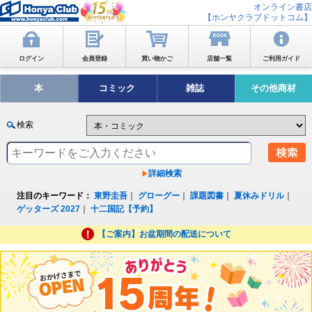
オンライン書店
【ホンヤクラブドットコム】
ログイン
会員登録
買い物かご
店舗一覧
ご利用ガイド
本
コミック
雑誌
その他商材
検索
詳細検索
注目のキーワード：
東野圭吾
｜
グローグー
｜
課題図書
｜
夏休みドリル
｜
ゲッターズ 2027
｜
十二国記【予約】
【ご案内】お盆期間の配送について