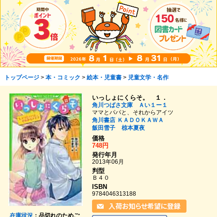
トップページ
>
本・コミック
>
絵本・児童書
>
児童文学・名作
いっしょにくらそ。 １．
角川つばさ文庫 Ａい１ー１
ママとパパと、それからアイツ
角川書店
ＫＡＤＯＫＡＷＡ
飯田雪子
椋本夏夜
価格
748円
発行年月
2013年06月
判型
Ｂ４０
ISBN
9784046313188
在庫状況
：品切れのためご