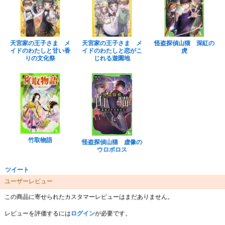
天宮家の王子さま メ
天宮家の王子さま メ
怪盗探偵山猫 深紅の
イドのわたしと甘い香
イドのわたしと恋がこ
虎
りの文化祭
じれる遊園地
竹取物語
怪盗探偵山猫 虚像の
ウロボロス
ツイート
ユーザーレビュー
この商品に寄せられたカスタマーレビューはまだありません。
レビューを評価するには
ログイン
が必要です。