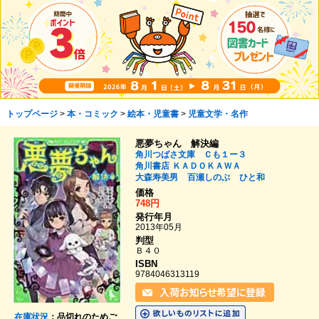
トップページ
>
本・コミック
>
絵本・児童書
>
児童文学・名作
悪夢ちゃん 解決編
角川つばさ文庫 Ｃも１ー３
角川書店
ＫＡＤＯＫＡＷＡ
大森寿美男
百瀬しのぶ
ひと和
価格
748円
発行年月
2013年05月
判型
Ｂ４０
ISBN
9784046313119
在庫状況
：品切れのためご