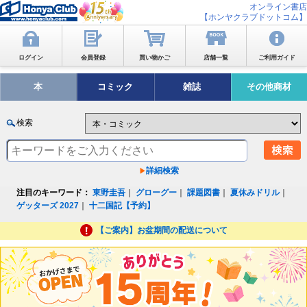
オンライン書店
【ホンヤクラブドットコム】
ログイン
会員登録
買い物かご
店舗一覧
ご利用ガイド
本
コミック
雑誌
その他商材
検索
詳細検索
注目のキーワード：
東野圭吾
｜
グローグー
｜
課題図書
｜
夏休みドリル
｜
ゲッターズ 2027
｜
十二国記【予約】
【ご案内】お盆期間の配送について