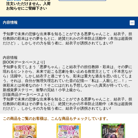
注文いただけません。入荷
お知らせにご登録下さい
内容情報
予知夢で未来の悲惨な出来事を知ることができる悪夢ちゃんこと、結衣子。担
任教師の彩未はその夢をもとに、絶賛だれかの不幸防止活動中（本当は超面倒
だけど）。しかしその力を狙う者に、結衣子が誘拐されてしまい!?
内容情報
[BOOKデータベースより]
予知夢を見てしまう「悪夢ちゃん」こと結衣子の担任教師・彩未は、その夢に
現れるヒントから、未来で起こる悲劇を食い止める救世主として（不本意なが
ら）活躍中。しかし結衣子と過ごすうち、彩未は重大な過去を思い出してしま
う。それは、自分が無理矢理忘れていた昔の記憶―「私は…人殺しだ…！」一
体彩未とは何者なのか！？そこにはだれも予想しなかった真実が待っていた。
新感覚夢ステリー、衝撃の完結！小学上級から。
[日販商品データベースより]
予知夢で未来の悲惨な出来事を知ることができる悪夢ちゃんこと、結衣子。担
任教師の彩未はその夢をもとに、絶賛だれかの不幸防止活動中（本当は超面倒
だけど）。しかしその力を狙う者に、結衣子が誘拐されてしまい!
この商品をご覧のお客様は、こんな商品もチェックしています。