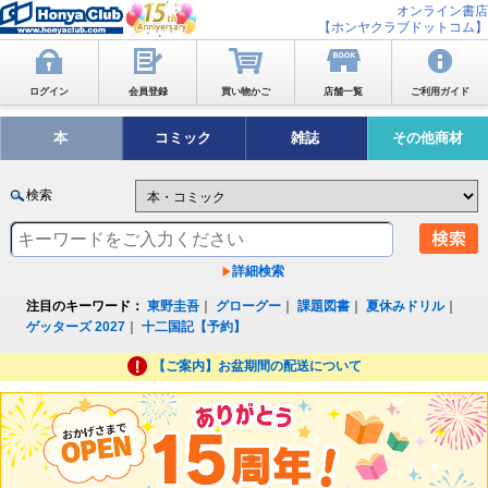
オンライン書店
【ホンヤクラブドットコム】
ログイン
会員登録
買い物かご
店舗一覧
ご利用ガイド
本
コミック
雑誌
その他商材
検索
詳細検索
注目のキーワード：
東野圭吾
｜
グローグー
｜
課題図書
｜
夏休みドリル
｜
ゲッターズ 2027
｜
十二国記【予約】
【ご案内】お盆期間の配送について