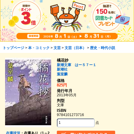
トップページ
>
本・コミック
>
文芸
>
文芸（日本）
>
歴史・時代小説
橘花抄
新潮文庫 はー５７ー１
新潮社
葉室麟
価格
825円
発行年月
2013年05月
判型
文庫
ISBN
9784101273716
点
在庫状況
：在庫あり（1～2