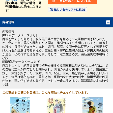
日で出荷、新刊の場合、発
売日以降のお届けになりま
す）
内容情報
内容情報
[BOOKデータベースより]
両親を亡くした卯乃は、筑前黒田藩で権勢を振るう立花重根に引き取られた
が、父の自害に重根が関与したと聞き、懊悩のあまり失明してしまう。前藩主
の没後、粛清が始まった。減封、閉門、配流。立花一族は従容として苦境を受
け入れるが追及は苛烈を極め、重根と弟・峯均に隻腕の剣士・津田天馬の凶刃
が迫る。己の信ずる道を貫く男、そして一途に生きる女。清新清冽な本格時代
小説。
[日販商品データベースより]
両親を亡くし、筑前黒田藩で権勢を振るう立花重根に引き取られた卯乃は、父
の自害に重根が関与したと聞かされ、懊悩のあまり失明してしまう。前藩主が
没し、粛清が始まった。減封、閉門、配流。立花一族は従容と苦境を受け入れ
るが、追及は苛烈を極め、重根と弟・峯均の身に隻腕の剣士・津田天馬の凶刃
が迫る。己の信ずる道を貫く男、そして一途に生きる女。清新清冽な本格時代
小説。
この商品をご覧のお客様は、こんな商品もチェックしています。