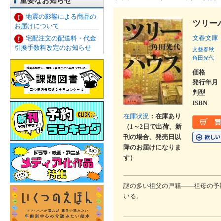
重要なお知らせ
地震の影響による商品の
ツリー
お届けについて
文春文庫
宅配注文の配送料・代金
引換手数料改定のお知らせ
文藝春秋
角田光代
価格
発行年月
判型
ISBN
在庫状況
：在庫あり
（1～2日で出荷、新
刊の場合、発売日以
降のお届けになりま
す）
謎の多い祖父の戸籍――祖母の予
いる。