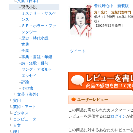
文芸（日本）
曾根崎心中 新装版
現代小説
角田光代 近松門左衛
ミステリー・サスペ
価格：1,760円（本体1,60
ンス
税）
ＳＦ・ホラー・ファ
【2025年12月発売】
ンタジー
歴史・時代小説
古典
全集
ツイート
事典・書誌・年鑑
詩・短歌・俳句
ヤング・アダルト
エッセイ
評論
その他
文芸（海外）
ユーザーレビュー
実用
芸術・アート
この商品に寄せられたカスタマーレ
ビジネス
レビューを評価するには
ログイン
が
コンピュータ
人文
この商品に対するあなたのレビュー
理工