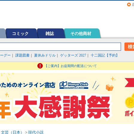
画（コミック）など在庫も充実
コミック
雑誌
その他商材
ーグー
｜
課題図書
｜
夏休みドリル
｜
ゲッターズ 2027
｜
十二国記【予約】
【ご案内】お盆期間の配送について
>
文芸（日本）
>
現代小説