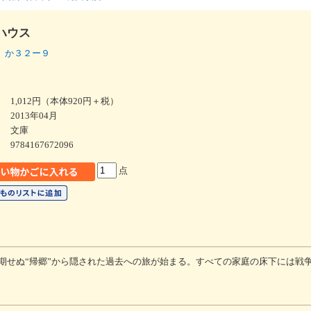
ハウス
 か３２ー９
1,012円（本体920円＋税）
2013年04月
文庫
9784167672096
点
期せぬ“帰郷”から隠された過去への旅が始まる。すべての家庭の床下には戦