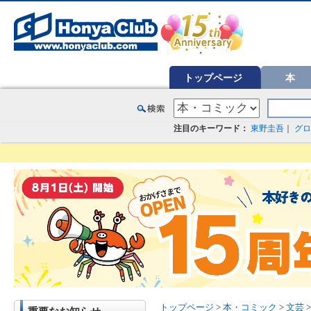
オンライン書店【ホンヤクラブ】はお好きな本屋での受け取りで送料無料！新刊予約・通販も。本（書籍）、雑誌、漫
トップページ
本
注目のキーワード：
東野圭吾
｜
グロ
トップページ
>
本・コミック
>
文芸