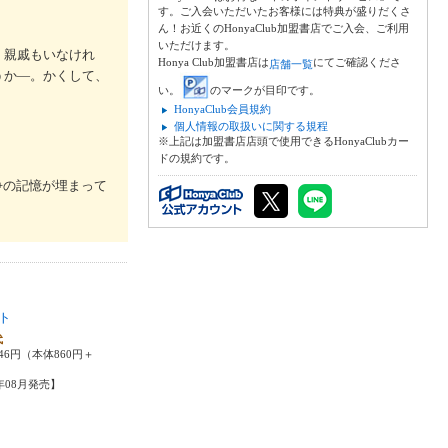
す。ご入会いただいたお客様には特典が盛りだくさ
ん！お近くのHonyaClub加盟書店でご入会、ご利用
いただけます。
、親戚もいなけれ
Honya Club加盟書店は
にてご確認くださ
店舗一覧
うか―。かくして、
い。
のマークが目印です。
HonyaClub会員規約
個人情報の取扱いに関する規程
※上記は加盟書店店頭で使用できるHonyaClubカー
ドの規約です。
争の記憶が埋まって
ト
代
46円（本体860円＋
4年08月発売】