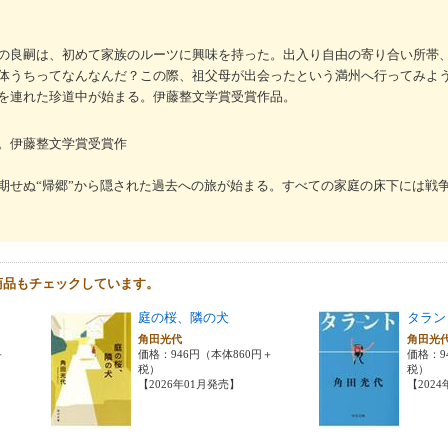
の良嗣は、初めて家族のルーツに興味を持った。出入り自由の寄り合い所帯
体うちってなんなんだ？この際、祖父母が出会ったという満州へ行ってみよ
を連れた珍道中が始まる。伊藤整文学賞受賞作品。
。伊藤整文学賞受賞作
期せぬ“帰郷”から隠された過去への旅が始まる。すべての家庭の床下には戦
商品もチェックしています。
庭の桜、隣の犬
タラン
角田光代
角田光
＋
価格：946円（本体860円＋
価格：9
税）
税）
【2026年01月発売】
【202