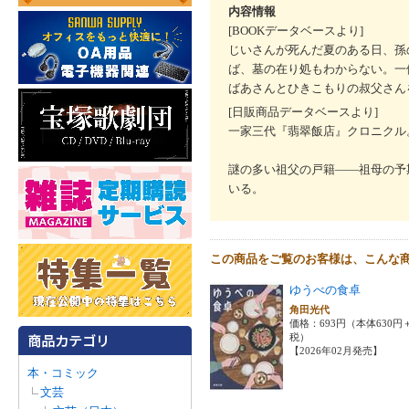
内容情報
[BOOKデータベースより]
じいさんが死んだ夏のある日、孫
ば、墓の在り処もわからない。一
ばあさんとひきこもりの叔父さん
[日販商品データベースより]
一家三代『翡翠飯店』クロニクル
謎の多い祖父の戸籍――祖母の予
いる。
この商品をご覧のお客様は、こんな
ゆうべの食卓
角田光代
価格：693円（本体630円
税）
【2026年02月発売】
本・コミック
文芸