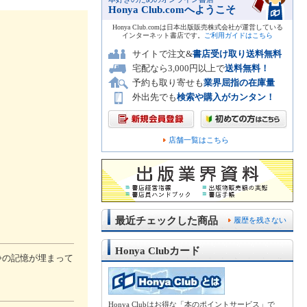
Honya Club.comへようこそ
Honya Club.comは日本出版販売株式会社が運営している
インターネット書店です。
ご利用ガイドはこちら
サイトで注文&
書店受け取り送料無料
宅配なら3,000円以上で
送料無料！
予約も取り寄せも
業界屈指の在庫量
外出先でも
検索や購入がカンタン！
店舗一覧はこちら
最近チェックした商品
履歴を残さない
Honya Clubカード
争の記憶が埋まって
Honya Clubはお得な「本のポイントサービス」で