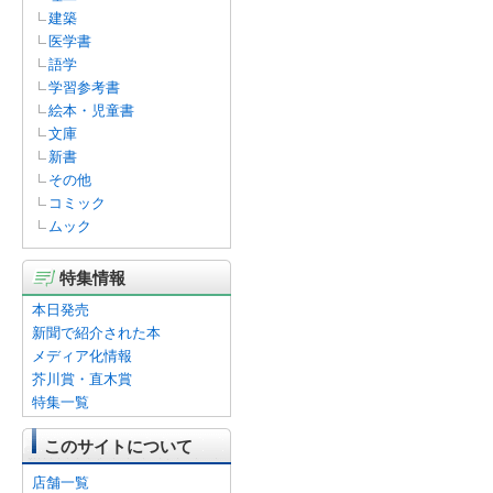
建築
医学書
語学
学習参考書
絵本・児童書
文庫
新書
その他
コミック
ムック
特集情報
本日発売
新聞で紹介された本
メディア化情報
芥川賞・直木賞
特集一覧
このサイトについて
店舗一覧