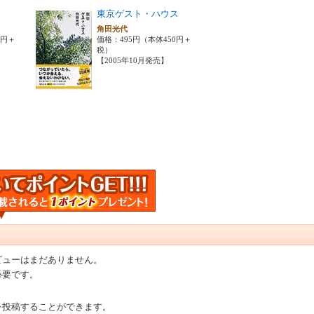
東京ゲスト・ハウス
門
角田光代
0円＋
価格：495円（本体450円＋
税）
【2005年10月発売】
ビューはまだありません。
必要です。
を投稿することができます。