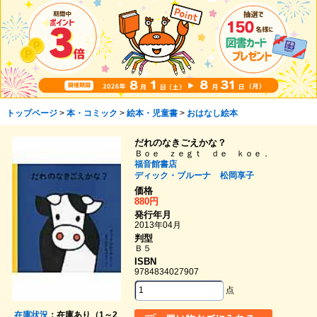
トップページ
>
本・コミック
>
絵本・児童書
>
おはなし絵本
だれのなきごえかな？
Ｂｏｅ ｚｅｇｔ ｄｅ ｋｏｅ．
福音館書店
ディック・ブルーナ
松岡享子
価格
880円
発行年月
2013年04月
判型
Ｂ５
ISBN
9784834027907
点
在庫状況
：在庫あり（1～2