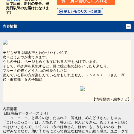
日で出荷、新刊の場合、発
売日以降のお届けになりま
す）
内容情報
子どもが喜ぶ鳴き声とわかりやすい絵で、
次々どうぶつが出てきます。
うちの子は、ページをめくる度に歓喜の声をあげています。
そして、鳴き声を真似すると、目は絵と私の顔をいったり来たり。
ブルーナの描くどうぶつの可愛らしさに、
読んでいる私の方が楽しんでいるかもしれません。（ｂａｓｉｌｕさん 30
代・東京都 女の子0歳）
【情報提供・絵本ナビ】
内容情報
[日販商品データベースより]
「こっこっこっ」と鳴くのは、だあれ？ 答えは、めんどりさん。じゃあ、
「こけっこっこー」は、だあれ？ 答えは、おんどりさん。めえぇぇ～と鳴く
のはひつじさんで、ぷくぷくいうのは魚さん。ほかにも、うしやいぬ、ねこ、
ねずみなどなど、幼い子どもにとって身近な動物たちが続々現れ、ユニークで