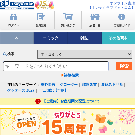
オンライン書店
【ホンヤクラブドットコム】
ログイン
会員登録
買い物かご
店舗一覧
ご利用ガイド
本
コミック
雑誌
その他商材
検索
詳細検索
注目のキーワード：
東野圭吾
｜
グローグー
｜
課題図書
｜
夏休みドリル
｜
ゲッターズ 2027
｜
十二国記【予約】
【ご案内】お盆期間の配送について