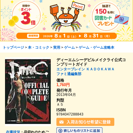
トップページ
>
本・コミック
>
実用
>
ゲーム
>
ゲーム・ゲーム攻略本
ディーエムシーデビルメイクライ公式コ
ンプリートガイド
エンターブレイン
ＫＡＤＯＫＡＷＡ
ファミ通編集部
価格
1,760円
発行年月
2013年04月
判型
Ａ５
ISBN
9784047288843
在庫状況
：品切れのためご