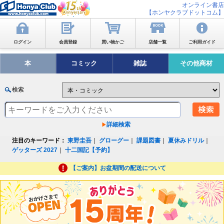
オンライン書店
【ホンヤクラブドットコム】
ログイン
会員登録
買い物かご
店舗一覧
ご利用ガイド
本
コミック
雑誌
その他商材
検索
詳細検索
注目のキーワード：
東野圭吾
｜
グローグー
｜
課題図書
｜
夏休みドリル
｜
ゲッターズ 2027
｜
十二国記【予約】
【ご案内】お盆期間の配送について