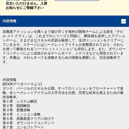
注文いただけません。入荷
お知らせにご登録下さい
内容情報
高難度アクッションを隅々まで遊び尽くす海外の開発チームによる新生『デビ
ル メイ クライ』は、これまでのシリーズと同様に、爽快感を追求したアクショ
ンゲーム。さまざまなスキルや武器を駆使して、全20ミッションをクリアーし
ていきます。ステージにはシークレットアイテムが多数隠されており、それら
を使って解放される”シークレットミッション”も存在します。また、ダウンロー
ドコンテンツにより追加されるゲームモード、シナリオなども用意されていま
す。本書は、それらすべてを攻略するための情報を網羅した、完全攻略本で
す。
内容情報
[BOOKデータベースより]
ダンテ、バージルのスキルを公開。すべてのミッションをフローチャートで攻
略。全シークレットアイテムの入手方法を伝授。完璧な結末を迎えるための最
終攻略本。
第１章 システム解説
第２章 戦闘解説
第３章 悪魔攻略
第４章 ミッション攻略
第５章 高難易度クリアに向けて
第６章 ダウンロードコンテンツ
第７章 コンセプトアート