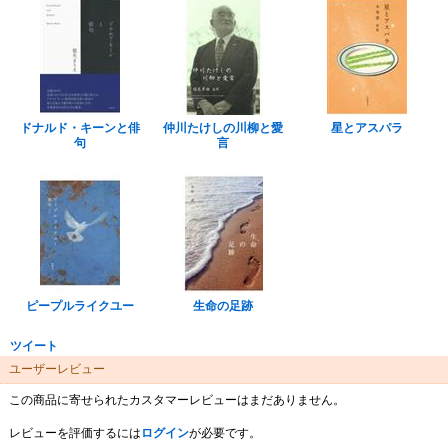
ドナルド・キーンと俳
仲川たけしの川柳と愛
星とアスパラ
句
言
ピープルライクユー
生命の足跡
ツイート
ユーザーレビュー
この商品に寄せられたカスタマーレビューはまだありません。
レビューを評価するには
ログイン
が必要です。