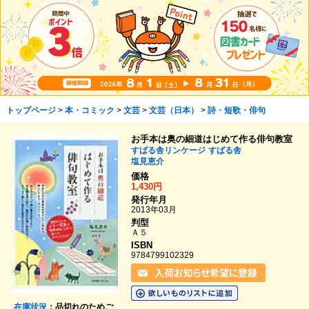
トップページ
>
本・コミック
>
文芸
>
文芸（日本）
>
詩・短歌・俳句
お手本は奥の細道はじめて作る俳句教室
すばる舎リンケージ
すばる舎
塩見恵介
価格
1,430円
発行年月
2013年03月
判型
Ａ５
ISBN
9784799102329
在庫状況
：品切れのためご