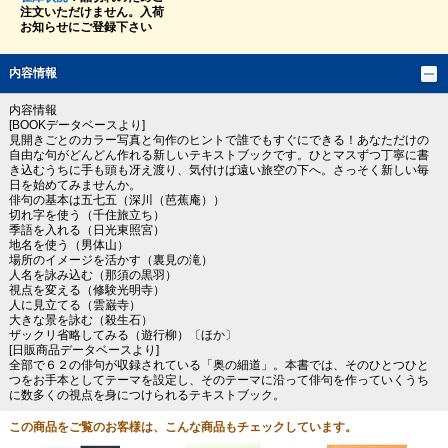
注文いただけません。入荷
お知らせにご登録下さい
内容情報
内容情報
[BOOKデータベースより]
見開きごとのカラー写真と句作のヒントで誰でもすぐにできる！あなただけの
自由な句がどんどん作れる新しいテキストブックです。ひとマスずつ丁寧に書
き込むうちに手も頭も冴え渡り、気付けば遠い旅空の下へ。さっそく新しい毎
日を始めてみませんか。
俳句の基本は五七五（深川（芭蕉庵））
切れ字を使う（千住旅立ち）
季語を入れる（日光東照宮）
地名を使う（男体山）
場所のイメージを活かす（裏見の滝）
人名を詠み込む（那須の黒羽）
視点を変える（修験光明寺）
人に見立てる（雲巌寺）
大きな景を詠む（殺生石）
ザックリ省略してみる（遊行柳）〔ほか〕
[日販商品データベースより]
全部で６２の俳句が収録されている「奥の細道」。本書では、そのひとつひと
つをお手本としてテーマを設定し、そのテーマに沿って俳句を作っていくうち
に数多くの視点を身につけられるテキストブック。
この商品をご覧のお客様は、こんな商品もチェックしています。