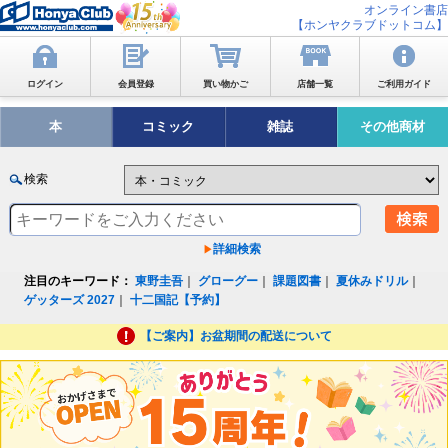
オンライン書店
【ホンヤクラブドットコム】
ログイン
会員登録
買い物かご
店舗一覧
ご利用ガイド
本
コミック
雑誌
その他商材
検索
詳細検索
注目のキーワード：
東野圭吾
｜
グローグー
｜
課題図書
｜
夏休みドリル
｜
ゲッターズ 2027
｜
十二国記【予約】
【ご案内】お盆期間の配送について