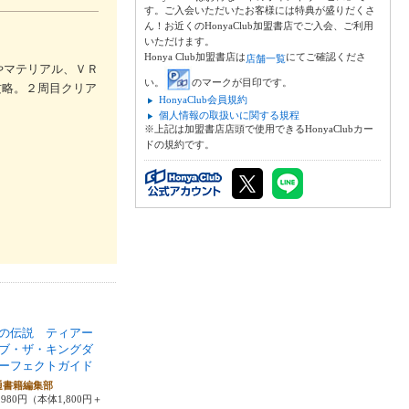
す。ご入会いただいたお客様には特典が盛りだくさ
ん！お近くのHonyaClub加盟書店でご入会、ご利用
いただけます。
Honya Club加盟書店は
にてご確認くださ
店舗一覧
やマテリアル、ＶＲ
い。
のマークが目印です。
攻略。２周目クリア
HonyaClub会員規約
個人情報の取扱いに関する規程
※上記は加盟書店店頭で使用できるHonyaClubカー
ドの規約です。
の伝説 ティアー
ブ・ザ・キングダ
ーフェクトガイド
通書籍編集部
980円（本体1,800円＋