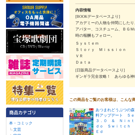
内容情報
[BOOKデータベースより]
アカデミーの人物を仲間にしたり
アバター、コスチューム、ＢＧＭ
時の報酬もフォロー。
Ｓｙｓｔｅｍ
Ｓｔｏｒｙ Ｍｉｓｓｉｏｎ
ＶＲ
Ｄａｔａ
[日販商品データベースより]
ギンギラ完全攻略！ あらゆる神
この商品をご覧のお客様は、こんな
あつまれどうぶつの森
料アップデート ５ｅ
３．０ ＆ Ｎｉｎｔ
本・コミック
ｄｏ Ｓｗｉｔｃｈ
文芸
Ｅｄ