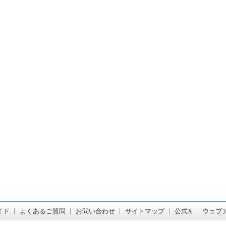
書店【ホンヤクラブ】はお好きな本屋での受け取りで送料無料！新刊予約・通販も。本（書籍）、雑誌、漫画（コミック）な
イド
よくあるご質問
お問い合わせ
サイトマップ
公式X
ウェブ