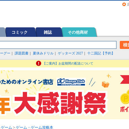
画（コミック）など在庫も充実
コミック
雑誌
その他商材
ーグー
｜
課題図書
｜
夏休みドリル
｜
ゲッターズ 2027
｜
十二国記【予約】
【ご案内】お盆期間の配送について
>
ゲーム
>
ゲーム・ゲーム攻略本