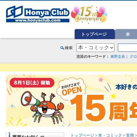
オンライン書店【ホンヤクラブ】はお好きな本屋での受け取りで送料無料！新刊予約・通販も。本（書籍）、雑誌、漫
トップページ
本
注目のキーワード：
東野圭吾
｜
グロ
トップページ
>
本・コミック
>
実用