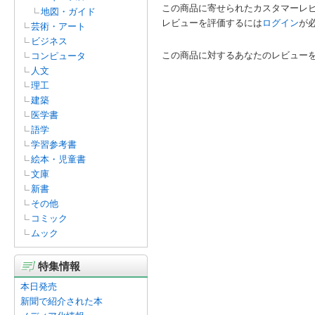
この商品に寄せられたカスタマーレ
地図・ガイド
レビューを評価するには
ログイン
が
芸術・アート
ビジネス
この商品に対するあなたのレビュー
コンピュータ
人文
理工
建築
医学書
語学
学習参考書
絵本・児童書
文庫
新書
その他
コミック
ムック
特集情報
本日発売
新聞で紹介された本