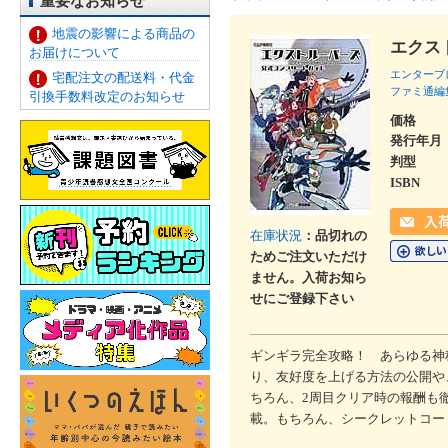
重要なお知らせ
地震の影響による商品の
エクス
お届けについて
エンターブ
宅配注文の配送料・代金
ファミ通編
引換手数料改定のお知らせ
価格
発行年月
判型
ISBN
在庫状況
：品切れの
ためご注文いただけ
ません。入荷お知ら
せにご登録下さい
ギンギラ完全攻略！ あらゆる神秘
り、友好度を上げる方法の公開や
ちろん、2周目クリア時の報酬も
載。もちろん、シークレットコー