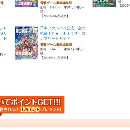
税）
集部
電撃ゲーム書籍編集部
【202
＋
価格：1,430円（本体1,300円＋
税）
【2026年06月発売】
ンＲ
日本ファルコム公式 空の
ＧＵ
軌跡ｔｈｅ １ｓｔザ・コ
 Ｎ
ンプリートガイド
電撃ゲーム書籍編集部
価格：2,640円（本体2,400円＋
税）
0円＋
【2025年11月発売】