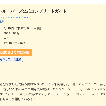
トルーパーズ公式コンプリートガイド
レイン
ＫＡＤＯＫＡＷＡ
集部
2,310円（本体2,100円＋税）
2013年01月
Ａ５
9784047286672
を探求した究極の書EDN-3rdのヒミツを凝縮した一冊。アカデミーで出会
、 新しい衣装の入手手順を完全網羅。キャンペーンモードと、VRミッショ
徹底フォロー。全ての武器やマテリアル、VRアバター、コスチューム、CDの
ドも全て公開しているぞ！