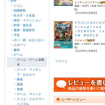
実用
ニンテンドードリーム編
くらし
価格：869円（本体790円
税）
冠婚葬祭
【2026年06月発売】
生き方・人生論
美容・ファッション
ドラゴンクエストセブ
料理・食生活
ｅｉｍａｇｉｎｅｄ 
健康・家庭医学
ＩＤＥＢＯＯＫ ｔｏ
手芸
ＥＷ ＷＯＲＬＤ
占い・易・おまじない
Ｖジャンプ編集部
価格：1,980円（本体1,80
スポーツ
税）
趣味
【2026年02月発売】
ゲーム
ゲーム・ゲーム攻略
ツイート
本
グッズ・フィギュ
ア・おもちゃ
麻雀
囲碁
将棋
ゲーム・マジック
クイズ・クロスワー
ユーザーレビュー
ドパズル