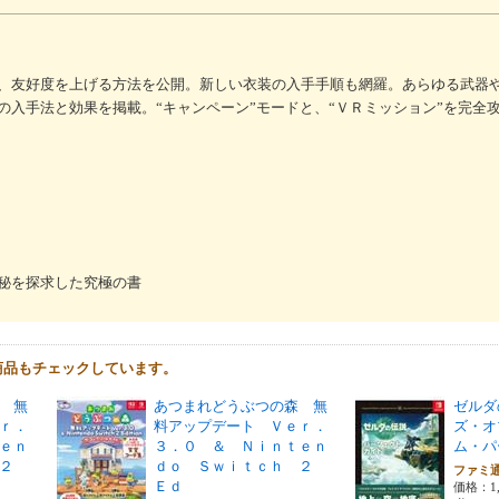
、友好度を上げる方法を公開。新しい衣装の入手手順も網羅。あらゆる武器
の入手法と効果を掲載。“キャンペーン”モードと、“ＶＲミッション”を完全
秘を探求した究極の書
商品もチェックしています。
 無
あつまれどうぶつの森 無
ゼルダ
ｒ．
料アップデート Ｖｅｒ．
ズ・オ
ｅｎ
３．０ ＆ Ｎｉｎｔｅｎ
ム・パ
 ２
ｄｏ Ｓｗｉｔｃｈ ２
ファミ
Ｅｄ
価格：1,