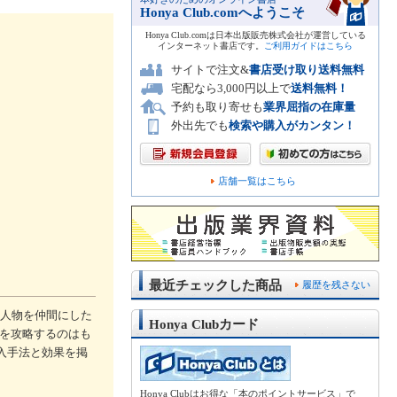
Honya Club.comへようこそ
Honya Club.comは日本出版販売株式会社が運営している
インターネット書店です。
ご利用ガイドはこちら
サイトで注文&
書店受け取り送料無料
宅配なら3,000円以上で
送料無料！
予約も取り寄せも
業界屈指の在庫量
外出先でも
検索や購入がカンタン！
店舗一覧はこちら
最近チェックした商品
履歴を残さない
う人物を仲間にした
Honya Clubカード
ンを攻略するのはも
入手法と効果を掲
Honya Clubはお得な「本のポイントサービス」で