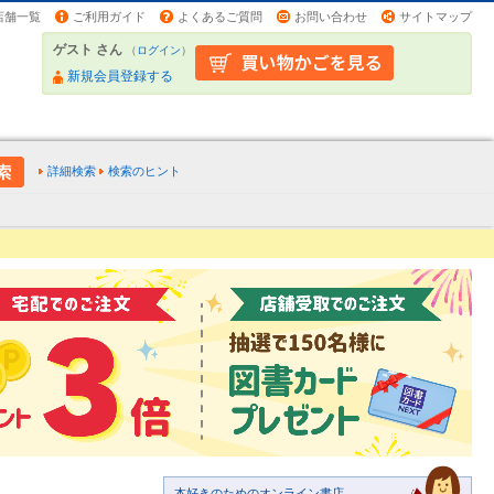
店舗一覧
ご利用ガイド
よくあるご質問
お問い合わせ
サイトマップ
ゲスト さん
（
ログイン
）
新規会員登録する
詳細検索
検索のヒント
本好きのためのオンライン書店