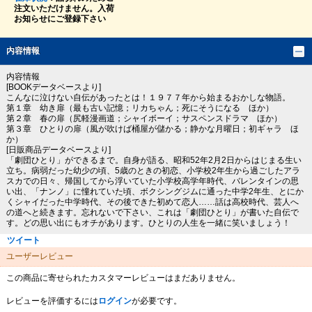
注文いただけません。入荷
お知らせにご登録下さい
内容情報
内容情報
[BOOKデータベースより]
こんなに泣けない自伝があったとは！１９７７年から始まるおかしな物語。
第１章 幼き扉（最も古い記憶；リカちゃん；死にそうになる ほか）
第２章 春の扉（尻軽漫画道；シャイボーイ；サスペンスドラマ ほか）
第３章 ひとりの扉（風が吹けば桶屋が儲かる；静かな月曜日；初ギャラ ほ
か）
[日販商品データベースより]
「劇団ひとり」ができるまで。自身が語る、昭和52年2月2日からはじまる生い
立ち。病弱だった幼少の頃、5歳のときの初恋、小学校2年生から過ごしたアラ
スカでの日々、帰国してから浮いていた小学校高学年時代、バレンタインの思
い出、「ナンノ」に憧れていた頃、ボクシングジムに通った中学2年生、とにか
くシャイだった中学時代、その後できた初めて恋人……話は高校時代、芸人へ
の道へと続きます。忘れないで下さい、これは「劇団ひとり」が書いた自伝で
す。どの思い出にもオチがあります。ひとりの人生を一緒に笑いましょう！
ツイート
ユーザーレビュー
この商品に寄せられたカスタマーレビューはまだありません。
レビューを評価するには
ログイン
が必要です。