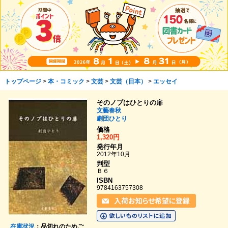
トップページ
>
本・コミック
>
文芸
>
文芸（日本）
>
エッセイ
そのノブはひとりの扉
文藝春秋
劇団ひとり
価格
1,320円
発行年月
2012年10月
判型
Ｂ６
ISBN
9784163757308
在庫状況
：品切れのためご