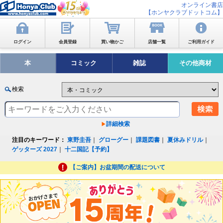
オンライン書店
【ホンヤクラブドットコム】
ログイン
会員登録
買い物かご
店舗一覧
ご利用ガイド
本
コミック
雑誌
その他商材
検索
詳細検索
注目のキーワード：
東野圭吾
｜
グローグー
｜
課題図書
｜
夏休みドリル
｜
ゲッターズ 2027
｜
十二国記【予約】
【ご案内】お盆期間の配送について