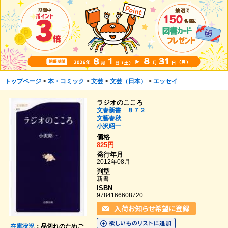
トップページ
>
本・コミック
>
文芸
>
文芸（日本）
>
エッセイ
ラジオのこころ
文春新書 ８７２
文藝春秋
小沢昭一
価格
825円
発行年月
2012年08月
判型
新書
ISBN
9784166608720
在庫状況
：品切れのためご