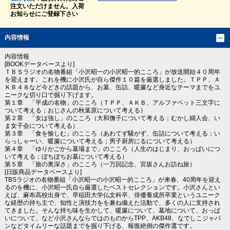
注文いただけません。入荷
お知らせにご登録下さい
内容情報
内容情報
[BOOKデータベースより]
ＴＢＳラジオの名物番組「小沢昭一の小沢昭一的こころ」が放送開始４０周年
を迎えます。これを機に小沢氏が自ら傑作１０篇を厳選しました。ＴＰＰ、Ａ
ＫＢ４８など今どきの話題から、お墓、缶詰、暖簾など身近なテーマまでをユ
ニークな切り口で掘り下げます。
第１章 「平成の名物」のこころ（ＴＰＰ、ＡＫＢ、アルファベット三文字に
ついて考える；おじさんの秋葉原について考える）
第２章 「女は強し」のこころ（大和撫子について考える；むかし婦人会、い
ま女子会について考える）
第３章 「食を愉しむ」のこころ（あわてず騒がず、缶詰について考える；い
らっしゃーい、暖簾について考える；男子厨房にるについて考える）
第４章 「ゆりかごから墓場まで」のこころ（人生のはじまり、おっぱいにつ
いて考える；ぼちぼちお墓について考える）
第５章 「旅の奥深さ」のこころ（一万回記念、宮坂さんお訪ね旅）
[日販商品データベースより]
TBSラジオの名物番組「小沢昭一の小沢昭一的こころ」が来春、40周年を迎え
るのを機に、小沢昭一氏自ら厳選したベストセレクションです。小沢さんとい
えば、麻布高校出身で、早稲田大学仏文科卒、俳優養成所卒業というユニーク
な経歴の持ち主で、知性と演技力をを兼ね備えた活動で、多くの人に支持され
てきました。そんな持ち味を生かして、暖簾について、墓地について、おっぱ
いについて、など小沢さんならではのものからTPP、AKB48、なでしこジャパ
ンなどタイムリーな話題までを掘り下げる、報復絶倒の傑作選です。