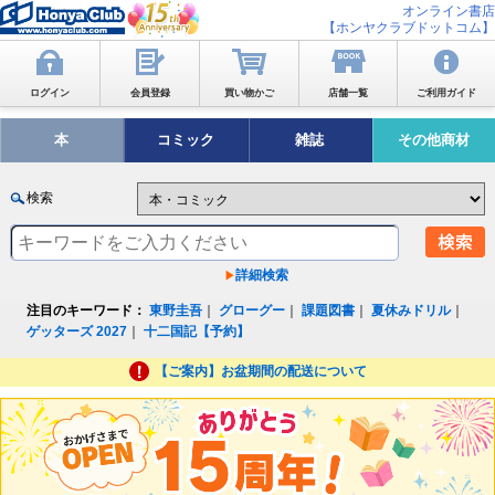
オンライン書店
【ホンヤクラブドットコム】
ログイン
会員登録
買い物かご
店舗一覧
ご利用ガイド
本
コミック
雑誌
その他商材
検索
詳細検索
注目のキーワード：
東野圭吾
｜
グローグー
｜
課題図書
｜
夏休みドリル
｜
ゲッターズ 2027
｜
十二国記【予約】
【ご案内】お盆期間の配送について