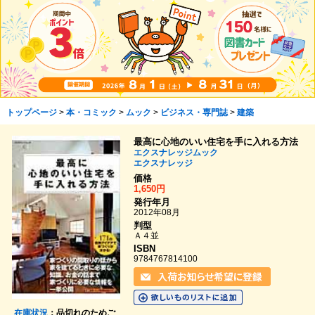
トップページ
>
本・コミック
>
ムック
>
ビジネス・専門誌
>
建築
最高に心地のいい住宅を手に入れる方法
エクスナレッジムック
エクスナレッジ
価格
1,650円
発行年月
2012年08月
判型
Ａ４並
ISBN
9784767814100
在庫状況
：品切れのためご