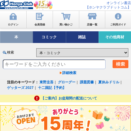
オンライン書店
【ホンヤクラブドットコム】
ログイン
会員登録
買い物かご
店舗一覧
ご利用ガイド
本
コミック
雑誌
その他商材
検索
詳細検索
注目のキーワード：
東野圭吾
｜
グローグー
｜
課題図書
｜
夏休みドリル
｜
ゲッターズ 2027
｜
十二国記【予約】
【ご案内】お盆期間の配送について