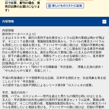
日で出荷、新刊の場合、発
売日以降のお届けになりま
す）
内容情報
内容情報
[BOOKデータベースより]
ときは２００４年。銀行の系列子会社東京セントラル証券の業績は鳴かず飛ば
ず。そこにＩＴ企業の雄、電脳雑伎集団社長から、ライバルの東京スパイラル
を買収したいと相談を受ける。アドバイザーの座に就けば、巨額の手数料が転
がり込んでくるビッグチャンスだ。ところが、そこに親会社である東京中央銀
行から理不尽な横槍が入る。責任を問われて窮地に陥った主人公の半沢直樹
は、部下の森山雅弘とともに、周囲をアッといわせる秘策に出た―。直木賞作
家による、企業を舞台にしたエンタテインメント小説の傑作！
[日販商品データベースより]
2020年4月スタート！TBSドラマ日曜劇場「半沢直樹」 堺雅人主演の原作！
「やられたらやり返す、倍返しだ！」
平成の民放連続ドラマ視聴率1位を記録、日本中を熱狂させ、社会現象を巻き起
こしたドラマ「半沢直樹」。
その原作であり池井戸潤氏によるシリーズ第3弾『ロスジェネの逆襲』
半沢、無念の出向！
団塊、バブル、ロスジェネ――世代を超えた男たちの熾烈な戦いがはじまる。
主人公・半沢直樹の出向先は銀行の系列子会社東京セントラル証券。業績は鳴
かず飛ばず。そこにIT企業の雄、電脳雑伎集団社長から、ライバルの東京スパイ
ラルを買収したいと相談を受ける。アドバイザーの座に就けば、巨額の手数料