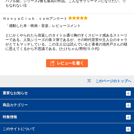
バブル組」シリーズ2冊も最高の作品。こんなサラリーマンになりたい、で
もなれない泣
ＨｏｎｙａＣｌｕｂ．ｃｏｍアンケート
「感動した本・映画・音楽」レビューコメント
とにかくやられたら倍返しのタイトル通り胸のすくスピード感あるストーリ
ーである。人気シリーズの第３弾であるが、その時代背景や主人公のキャラ
がとてもマッチしている。この主人公は読んでいると著者の池井戸さんの様
に思えてくるから不思議である。(たけちゃん/男性/５０代)
このページのトップへ
重要なお知らせ
商品カテゴリー
特集情報
このサイトについて