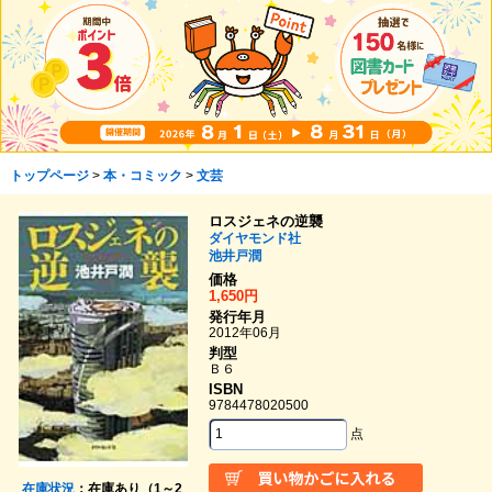
トップページ
>
本・コミック
>
文芸
ロスジェネの逆襲
ダイヤモンド社
池井戸潤
価格
1,650円
発行年月
2012年06月
判型
Ｂ６
ISBN
9784478020500
点
在庫状況
：在庫あり（1～2