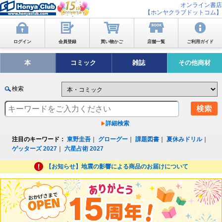
オンライン書店
【ホンヤクラブドットコム】
ログイン
会員登録
買い物かご
店舗一覧
ご利用ガイド
本
コミック
雑誌
その他商材
検索
詳細検索
注目のキーワード：
東野圭吾
｜
グローグー
｜
課題図書
｜
夏休みドリル
｜
ゲッターズ 2027
｜
六星占術 2027
【お知らせ】地震の影響による商品のお届けについて