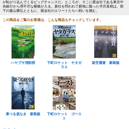
が転がり込んでくるビッグチャンスだ。ところが、そこに親会社である東京中
央銀行から理不尽な横槍が入る。責任を問われて窮地に陥った半沢直樹は、部
下の森山雅弘とともに、親会社のエリートたちへ戦いを挑む。
この商品をご覧のお客様は、こんな商品もチェックしています。
ハヤブサ消防団
下町ロケット ヤタガ
架空通貨 新装版
ラス
果つる底なき 新装版
下町ロケット ゴース
ト