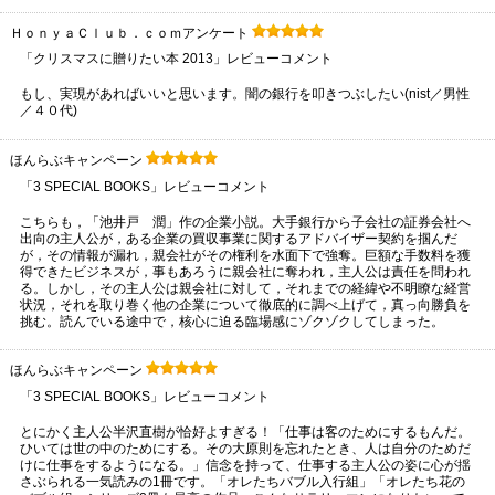
ＨｏｎｙａＣｌｕｂ．ｃｏｍアンケート
「クリスマスに贈りたい本 2013」レビューコメント
もし、実現があればいいと思います。闇の銀行を叩きつぶしたい(nist／男性
／４０代)
ほんらぶキャンペーン
「3 SPECIAL BOOKS」レビューコメント
こちらも，「池井戸 潤」作の企業小説。大手銀行から子会社の証券会社へ
出向の主人公が，ある企業の買収事業に関するアドバイザー契約を掴んだ
が，その情報が漏れ，親会社がその権利を水面下で強奪。巨額な手数料を獲
得できたビジネスが，事もあろうに親会社に奪われ，主人公は責任を問われ
る。しかし，その主人公は親会社に対して，それまでの経緯や不明瞭な経営
状況，それを取り巻く他の企業について徹底的に調べ上げて，真っ向勝負を
挑む。読んでいる途中で，核心に迫る臨場感にゾクゾクしてしまった。
ほんらぶキャンペーン
「3 SPECIAL BOOKS」レビューコメント
とにかく主人公半沢直樹が恰好よすぎる！「仕事は客のためにするもんだ。
ひいては世の中のためにする。その大原則を忘れたとき、人は自分のためだ
けに仕事をするようになる。」信念を持って、仕事する主人公の姿に心が揺
さぶられる一気読みの1冊です。「オレたちバブル入行組」「オレたち花の