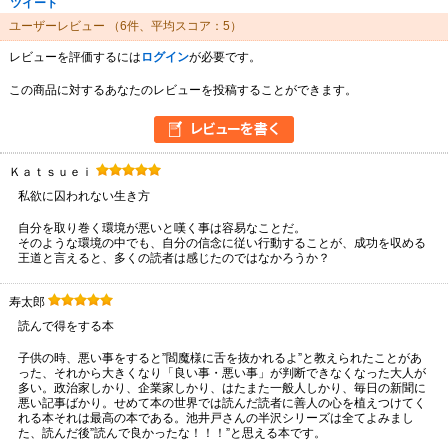
ツイート
ユーザーレビュー
（6件、平均スコア：5）
レビューを評価するには
ログイン
が必要です。
この商品に対するあなたのレビューを投稿することができます。
Ｋａｔｓｕｅｉ
私欲に囚われない生き方
自分を取り巻く環境が悪いと嘆く事は容易なことだ。
そのような環境の中でも、自分の信念に従い行動することが、成功を収める
王道と言えると、多くの読者は感じたのではなかろうか？
寿太郎
読んで得をする本
子供の時、悪い事をすると”閻魔様に舌を抜かれるよ”と教えられたことがあ
った、それから大きくなり「良い事・悪い事」が判断できなくなった大人が
多い。政治家しかり、企業家しかり、はたまた一般人しかり、毎日の新聞に
悪い記事ばかり。せめて本の世界では読んだ読者に善人の心を植えつけてく
れる本それは最高の本である。池井戸さんの半沢シリーズは全てよみまし
た、読んだ後”読んで良かったな！！！”と思える本です。