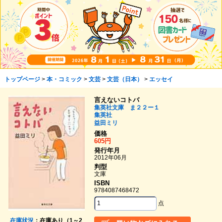
トップページ
>
本・コミック
>
文芸
>
文芸（日本）
>
エッセイ
言えないコトバ
集英社文庫 ま２２ー１
集英社
益田ミリ
価格
605円
発行年月
2012年06月
判型
文庫
ISBN
9784087468472
点
在庫状況
：在庫あり（1～2