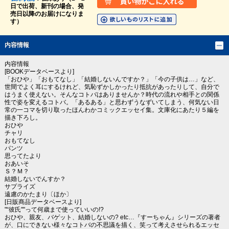
日で出荷、新刊の場合、発
売日以降のお届けになりま
す）
内容情報
内容情報
[BOOKデータベースより]
「おひや」「おもてなし」「結婚しないんですか？」「今の子供は…」など、
世間でよく耳にするけれど、気恥ずかしかったり抵抗があったりして、自分で
はうまく使えない。そんなコトバはありませんか？時代の流れや相手との関係
性で姿を変えるコトバ。「あるある」と思わずうなずいてしまう、何気ない日
常の一コマを切り取ったほんわかコミックエッセイ集。文庫化にあたり５編を
描き下ろし。
おひや
チャリ
おもてなし
パンツ
思ってたより
おあいそ
Ｓ？Ｍ？
結婚しないでんすか？
サプライズ
遠慮のかたまり〔ほか〕
[日販商品データベースより]
"“彼氏""って何歳まで使っていいの!?
おひや、親友、バゲット、結婚しないの? etc…『すーちゃん』シリーズの著者
が、口にできない様々なコトバの不思議を描く、笑って考えさせられるエッセ