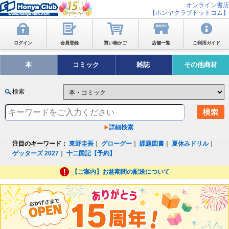
オンライン書店
【ホンヤクラブドットコム】
ログイン
会員登録
買い物かご
店舗一覧
ご利用ガイド
本
コミック
雑誌
その他商材
検索
詳細検索
注目のキーワード：
東野圭吾
｜
グローグー
｜
課題図書
｜
夏休みドリル
｜
ゲッターズ 2027
｜
十二国記【予約】
【ご案内】お盆期間の配送について