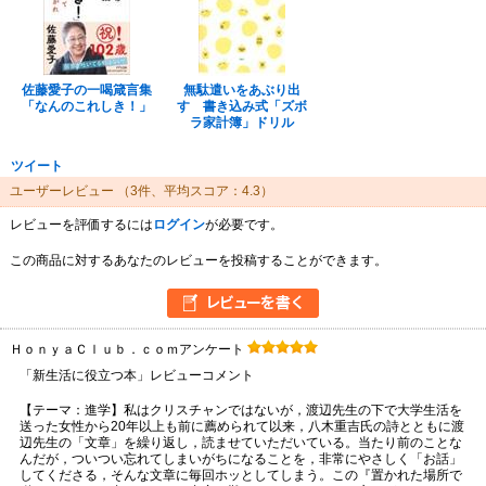
佐藤愛子の一喝箴言集
無駄遣いをあぶり出
「なんのこれしき！」
す 書き込み式「ズボ
ラ家計簿」ドリル
ツイート
ユーザーレビュー
（3件、平均スコア：4.3）
レビューを評価するには
ログイン
が必要です。
この商品に対するあなたのレビューを投稿することができます。
ＨｏｎｙａＣｌｕｂ．ｃｏｍアンケート
「新生活に役立つ本」レビューコメント
【テーマ：進学】私はクリスチャンではないが，渡辺先生の下で大学生活を
送った女性から20年以上も前に薦められて以来，八木重吉氏の詩とともに渡
辺先生の「文章」を繰り返し，読ませていただいている。当たり前のことな
んだが，ついつい忘れてしまいがちになることを，非常にやさしく「お話」
してくださる，そんな文章に毎回ホッとしてしまう。この『置かれた場所で