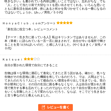
咲きなさい』も書かれている内容は難しいことではない。忘れがちな，でも
「人」として当たり前で大切なコトを思い出させてくれる。いろんな思いと
ともに新生活を始める時，傍にあると何かを気づかせてくれる一冊になるの
ではないでしょうか。(みぃ／男性／５０代)
ＨｏｎｙａＣｌｕｂ．ｃｏｍアンケート
「新生活に役立つ本」レビューコメント
【テーマ：生き方に迷っている人】私はキリシタンではありませんが、この
本（筆者）に語られている一言一言に励まされて、自分が今いる場所で輝け
ることを見つければいいのだ、と感じ入りました。(やぐるまきく／女性／４
０代)
Ｋａｔｓｕｅｉ
自分が置かれた環境で自分にできること
生物は様々な環境に適応して進化してきたと言う説がある。確かに、色々な
生物がその生息地に適した機能を有しているのだろう。では、人間はどうし
てきたのだろう？人にとって都合のいい環境を作り出して生きている。世の
中が便利になり、その日の生活に困る事もなくなり、人は自分が置かれた環
境で努力する事を忘れてしまったのではないだろうか？自分が置かれた環境
をいくら非難したところで変わらないだろう。ならば、そこでどう生きるか
と言う事なのだと教えられました。