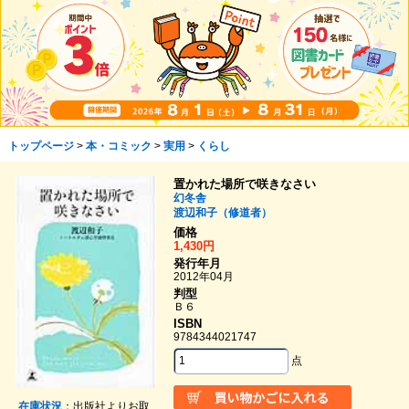
トップページ
>
本・コミック
>
実用
>
くらし
置かれた場所で咲きなさい
幻冬舎
渡辺和子（修道者）
価格
1,430円
発行年月
2012年04月
判型
Ｂ６
ISBN
9784344021747
点
在庫状況
：出版社よりお取