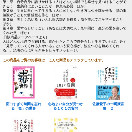
第１章 自分自身に語りかける（人はどんな場所でも幸せを見つけることがで
きる；一生懸命はよいことだが、休息も必要 ほか）
第２章 明日に向かって生きる（人に恥じない生き方は心を輝かせる；親の価
値観が子どもの価値観を作る ほか）
第３章 美しく老いる（いぶし銀の輝きを得る；歳を重ねてこそ学べること
ほか）
第４章 愛するということ（あなたは大切な人；九年間に一生分の愛を注いで
くれた父 ほか）
[日販商品データベースより]
人はどんな境遇でも輝ける。置かれたところで自分らしく生きていれば、必ず
「見守っていてくれる人がいる」という安心感が、波立つ心を鎮めてくれ
る…。読者の心に和らぎをもたらすメッセージ。
この商品をご覧のお客様は、こんな商品もチェックしています。
面白すぎて時間を忘れ
心地よい自分が見つか
佐藤愛子の一喝箴言
る「毒」の世界
る１０１の質問
集 ２