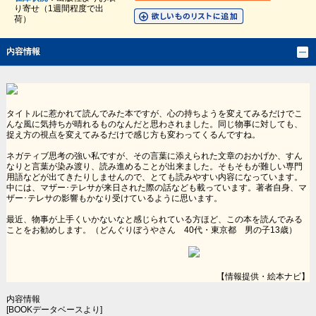
り寄せ（1週間程度で出
荷）
内容情報
タイトルに惹かれて読んでみた本ですが、心の持ちようを変えてみるだけでこ
んな風に気持ちが晴れるものなんだと思わされました。同じ物事に対しても、
捉え方の視点を変えてみるだけで感じ方も変わってくるんですね。
ネガティブ思考の強い私ですが、その言葉に添えられた文章のおかげか、すん
なりと言葉が染み渡り、読み進めることが出来ました。そもそもが難しい専門
用語などが出てきたりしませんので、とても読みやすい内容になっています。
中には、マザー･テレサが来日された際の話なども載っています。著者自身、マ
ザー･テレサの影響もかなり受けているように思います。
最近、物事が上手くいかないなと感じられている方ほど、この本を読んでみる
ことをお勧めします。（どんぐりぼうやさん 40代・東京都 男の子13歳）
【情報提供・絵本ナビ】
内容情報
[BOOKデータベースより]