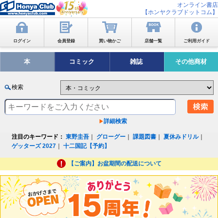
オンライン書店
【ホンヤクラブドットコム】
ログイン
会員登録
買い物かご
店舗一覧
ご利用ガイド
本
コミック
雑誌
その他商材
検索
詳細検索
注目のキーワード：
東野圭吾
｜
グローグー
｜
課題図書
｜
夏休みドリル
｜
ゲッターズ 2027
｜
十二国記【予約】
【ご案内】お盆期間の配送について