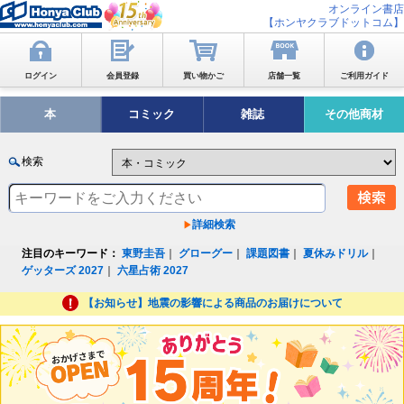
オンライン書店
【ホンヤクラブドットコム】
ログイン
会員登録
買い物かご
店舗一覧
ご利用ガイド
本
コミック
雑誌
その他商材
検索
詳細検索
注目のキーワード：
東野圭吾
｜
グローグー
｜
課題図書
｜
夏休みドリル
｜
ゲッターズ 2027
｜
六星占術 2027
【お知らせ】地震の影響による商品のお届けについて