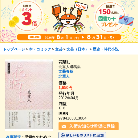
トップページ
>
本・コミック
>
文芸
>
文芸（日本）
>
歴史・時代小説
花晒し
北重人遺稿集
文藝春秋
北重人
価格
1,650円
発行年月
2012年04月
判型
Ｂ６
ISBN
9784163813004
在庫状況
：品切れのためご